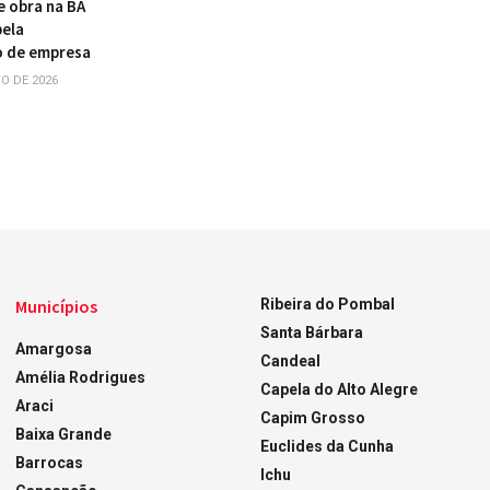
e obra na BA
pela
o de empresa
O DE 2026
Municípios
Ribeira do Pombal
Santa Bárbara
Amargosa
Candeal
Amélia Rodrigues
Capela do Alto Alegre
Araci
Capim Grosso
Baixa Grande
Euclides da Cunha
Barrocas
Ichu