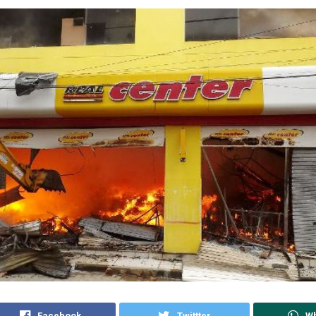
Facebook
Twittter
W