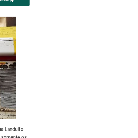
ua Landulfo
, somente os