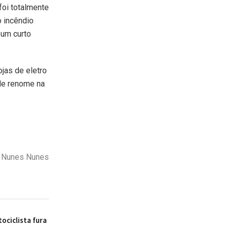
foi totalmente
o incêndio
 um curto
ojas de eletro
de renome na
as Nunes Nunes
ociclista fura