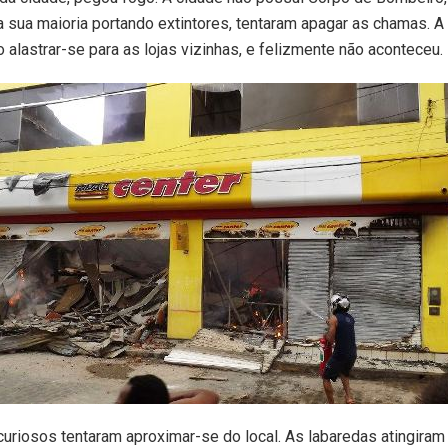
na sua maioria portando extintores, tentaram apagar as chamas. 
o alastrar-se para as lojas vizinhas, e felizmente não aconteceu.
uriosos tentaram aproximar-se do local. As labaredas atingiram 