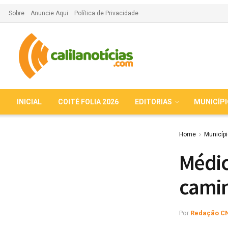
Sobre
Anuncie Aqui
Política de Privacidade
INICIAL
COITÉ FOLIA 2026
EDITORIAS
MUNICÍP
Home
Municíp
Médic
cami
Por
Redação C