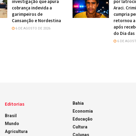
investigação que apura
por latrocí
cobrança indevida a
Araci. Crim
garimpeiros de
cumpria pe
Cansanção e Nordestina
retornou a
após receb
6 DE AGOSTO DE 2026
do Dia das
6 DE AGOST
Editorias
Bahia
Economia
Brasil
Educação
Mundo
Cultura
Agricultura
Colunas