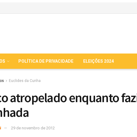
IOS
POLÍTICA DE PRIVACIDADE
ELEIÇÕES 2024
ios
Euclides da Cunha
o atropelado enquanto faz
nhada
N
29 de novembro de 2012