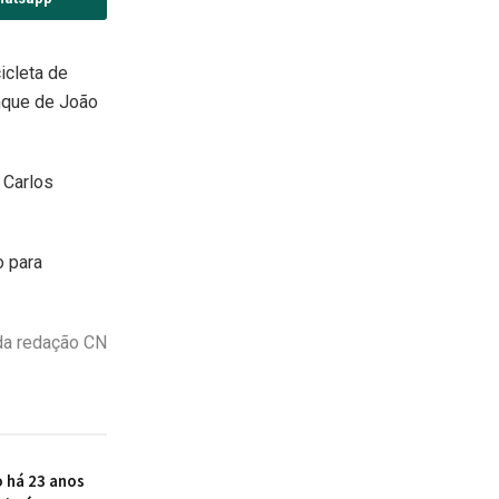
icleta de
nque de João
 Carlos
o para
da redação CN
 há 23 anos