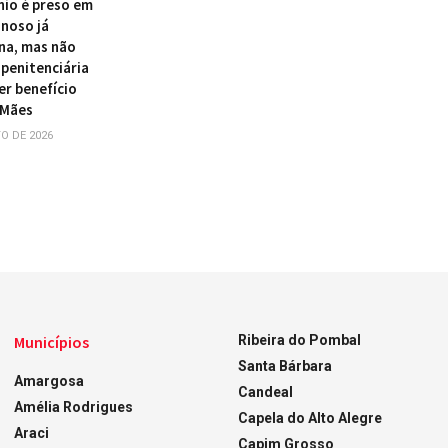
nio é preso em
inoso já
na, mas não
 penitenciária
er benefício
 Mães
O DE 2026
Municípios
Ribeira do Pombal
Santa Bárbara
Amargosa
Candeal
Amélia Rodrigues
Capela do Alto Alegre
Araci
Capim Grosso