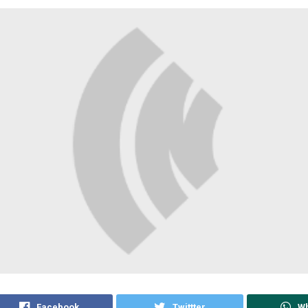
Facebook
Twittter
W