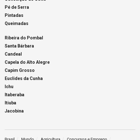
Pé de Serra
Pintadas
Queimadas
Ribeira do Pombal
Santa Bárbara
Candeal
Capela do Alto Alegre
Capim Grosso
Euclides da Cunha
Ichu
Itaberaba
Itiuba
Jacobina
Brasil
Mundo
Agricultura
Concursos e Emprego