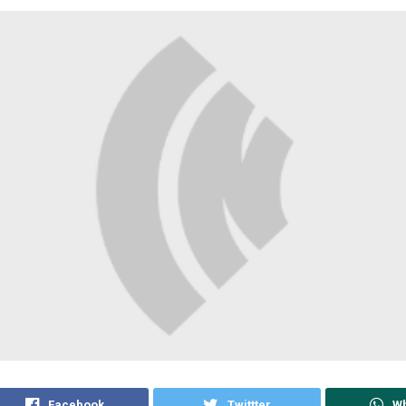
Facebook
Twittter
W