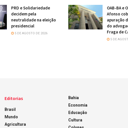
PRD e Solidariedade
OAB-BA e O
decidem pela
Afonso cob
neutralidade na eleição
apuração d
presidencial
do advoga
Fraga de C
5 DE AGOSTO DE 2026
5 DE AGOST
Editorias
Bahia
Economia
Brasil
Educação
Mundo
Cultura
Agricultura
Colunas