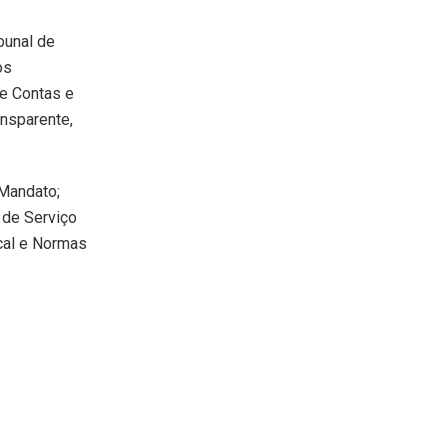
bunal de
os
de Contas e
ansparente,
Mandato;
 de Serviço
cal e Normas