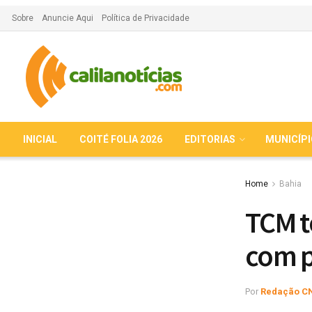
Sobre
Anuncie Aqui
Política de Privacidade
INICIAL
COITÉ FOLIA 2026
EDITORIAS
MUNICÍP
Home
Bahia
TCM t
com p
Por
Redação C