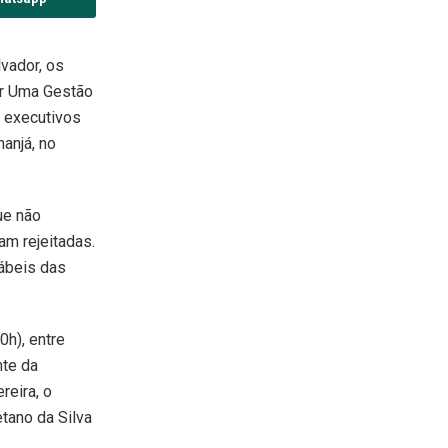
vador, os
or Uma Gestão
s executivos
anjá, no
ue não
am rejeitadas.
ábeis das
0h), entre
nte da
reira, o
tano da Silva