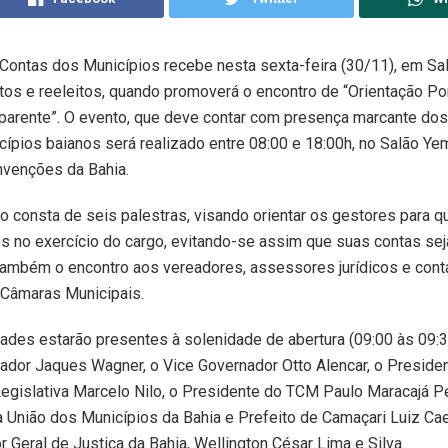
 Contas dos Municípios recebe nesta sexta-feira (30/11), em Sal
itos e reeleitos, quando promoverá o encontro de “Orientação P
parente”. O evento, que deve contar com presença marcante do
ípios baianos será realizado entre 08:00 e 18:00h, no Salão Yem
nvenções da Bahia.
 consta de seis palestras, visando orientar os gestores para q
 no exercício do cargo, evitando-se assim que suas contas sej
também o encontro aos vereadores, assessores jurídicos e cont
 Câmaras Municipais.
dades estarão presentes à solenidade de abertura (09:00 às 09:3
ador Jaques Wagner, o Vice Governador Otto Alencar, o Preside
gislativa Marcelo Nilo, o Presidente do TCM Paulo Maracajá Pe
 União dos Municípios da Bahia e Prefeito de Camaçari Luiz Cae
r Geral de Justiça da Bahia, Wellington César Lima e Silva.