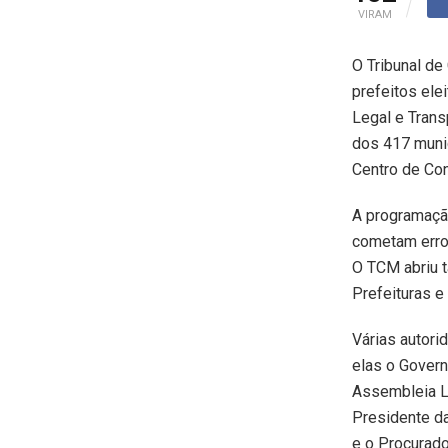
VIRAM
O Tribunal de
prefeitos ele
Legal e Trans
dos 417 munic
Centro de Co
A programação
cometam erros
O TCM abriu 
Prefeituras e
Várias autori
elas o Govern
Assembleia Le
Presidente da
e o Procurado