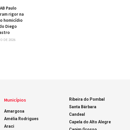
AB Paulo
ram rigor na
o homicídio
do Diego
astro
O DE 2026
Municípios
Ribeira do Pombal
Santa Bárbara
Amargosa
Candeal
Amélia Rodrigues
Capela do Alto Alegre
Araci
Capim Grosso