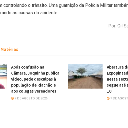
controlando o trânsito. Uma guarnição da Polícia Militar tamb
rando as causas do acidente.
Por: Gil S
Matérias
Após confusão na
Abertura d
Câmara, Joquinha publica
Expopintad
vídeo, pede desculpas à
nesta sexta
população de Riachão e
segue até 
aos colegas vereadores
10
7 DE AGOSTO DE 2026
7 DE AGOST