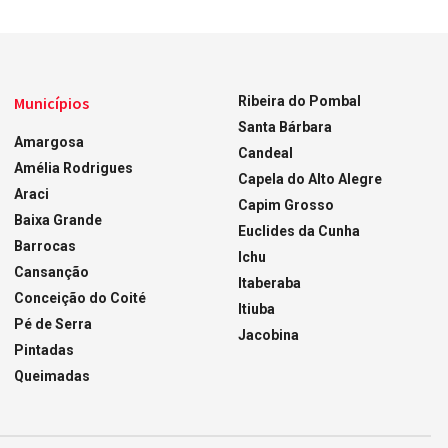
Municípios
Ribeira do Pombal
Santa Bárbara
Amargosa
Candeal
Amélia Rodrigues
Capela do Alto Alegre
Araci
Capim Grosso
Baixa Grande
Euclides da Cunha
Barrocas
Ichu
Cansanção
Itaberaba
Conceição do Coité
Itiuba
Pé de Serra
Jacobina
Pintadas
Queimadas