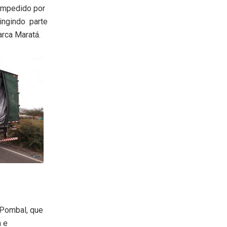
 impedido por
tingindo parte
arca Maratá.
 Pombal, que
a e