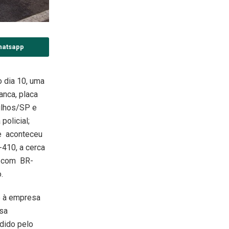
hatsapp
 dia 10, uma
anca, placa
rulhos/SP e
policial;
e aconteceu
-410, a cerca
 com BR-
.
e à empresa
ssa
dido pelo