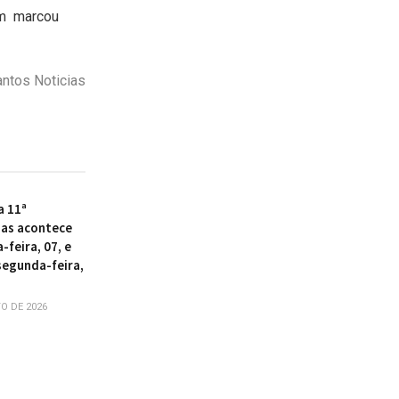
ém marcou
antos Noticias
a 11ª
as acontece
-feira, 07, e
segunda-feira,
O DE 2026