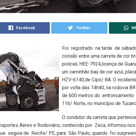
Facebook
Twittter
W
Foi registrado na tarde de sábado
colisão entre uma carreta de cor br
policial; HEE-7924,licença de Gua
um caminhão baú de cor azul, placa 
HZV-6140,de Cipó/ BA. O incident
por volta das 14h40, na rodovia BR
de 600 metros do entroncamento
116/ Norte, no município de Tucano
O condutor da carreta que pertenc
nsportes Aéreo e Rodoviário, conhecido por Zeca, informou no
que seguia de Recife/ PE, para São Paulo, quando foi surpreen