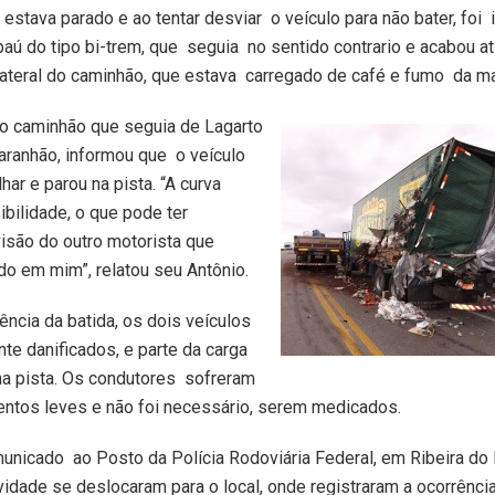
estava parado e ao tentar desviar o veículo para não bater, foi
 baú do tipo bi-trem, que seguia no sentido contrario e acabou a
lateral do caminhão, que estava carregado de café e fumo da m
do caminhão que seguia de Lagarto
aranhão, informou que o veículo
har e parou na pista. “A curva
ibilidade, o que pode ter
 visão do outro motorista que
o em mim”, relatou seu Antônio.
ência da batida, os dois veículos
nte danificados, e parte da carga
na pista. Os condutores sofreram
entos leves e não foi necessário, serem medicados.
municado ao Posto da Polícia Rodoviária Federal, em Ribeira do
vidade se deslocaram para o local, onde registraram a ocorrênci