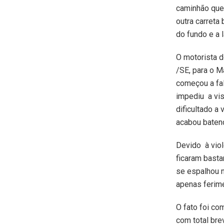
caminhão que 
outra carreta
do fundo e a 
O motorista 
/SE, para o M
começou a fal
impediu a vis
dificultado a
acabou batend
Devido à viol
ficaram basta
se espalhou 
apenas ferim
O fato foi co
com total bre