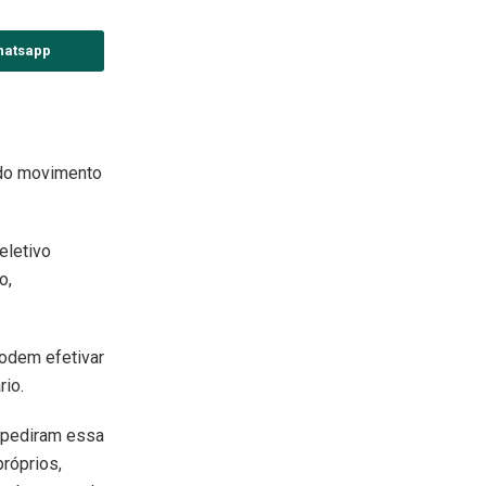
hatsapp
 do movimento
eletivo
o,
podem efetivar
rio.
 pediram essa
róprios,