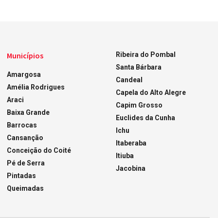
Municípios
Ribeira do Pombal
Santa Bárbara
Amargosa
Candeal
Amélia Rodrigues
Capela do Alto Alegre
Araci
Capim Grosso
Baixa Grande
Euclides da Cunha
Barrocas
Ichu
Cansanção
Itaberaba
Conceição do Coité
Itiuba
Pé de Serra
Jacobina
Pintadas
Queimadas