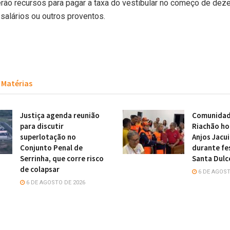
rão recursos para pagar a taxa do vestibular no começo de dez
salários ou outros proventos.
Matérias
Justiça agenda reunião
Comunidade
para discutir
Riachão h
superlotação no
Anjos Jacu
Conjunto Penal de
durante fe
Serrinha, que corre risco
Santa Dulc
de colapsar
6 DE AGOST
6 DE AGOSTO DE 2026