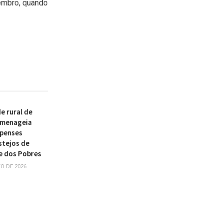
embro, quando
 rural de
omenageia
ipenses
stejos de
e dos Pobres
O DE 2026