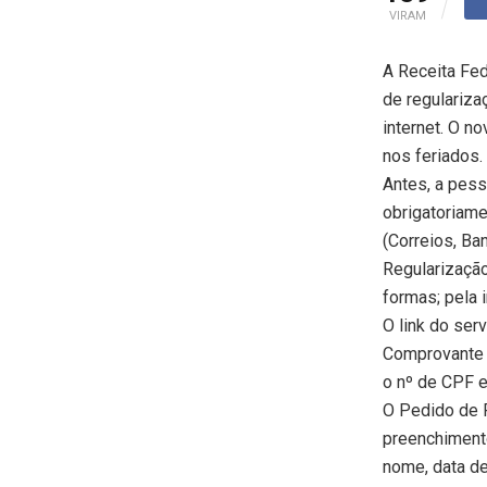
VIRAM
A Receita Fed
de regulariza
internet. O no
nos feriados.
Antes, a pess
obrigatoriam
(Correios, Ba
Regularização
formas; pela 
O link do ser
Comprovante d
o nº de CPF e
O Pedido de R
preenchimento
nome, data de