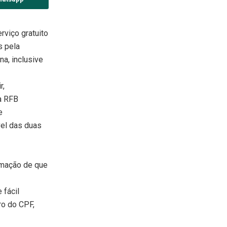
rviço gratuito
s pela
na, inclusive
r,
à RFB
e
vel das duas
rmação de que
 fácil
ro do CPF,