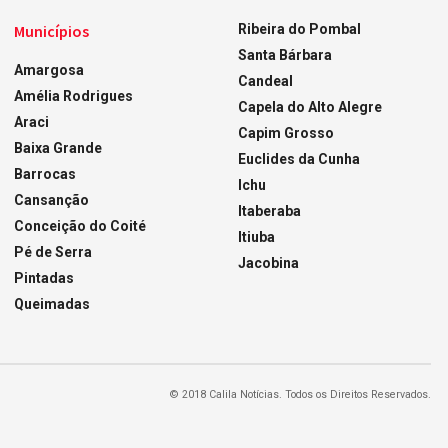
Municípios
Ribeira do Pombal
Santa Bárbara
Amargosa
Candeal
Amélia Rodrigues
Capela do Alto Alegre
Araci
Capim Grosso
Baixa Grande
Euclides da Cunha
Barrocas
Ichu
Cansanção
Itaberaba
Conceição do Coité
Itiuba
Pé de Serra
Jacobina
Pintadas
Queimadas
© 2018 Calila Notícias. Todos os Direitos Reservados.