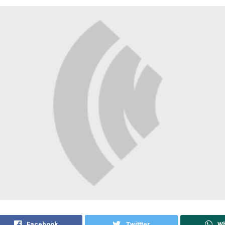
Facebook
Twittter
W