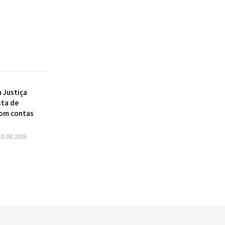
à Justiça
sta de
com contas
O DE 2026