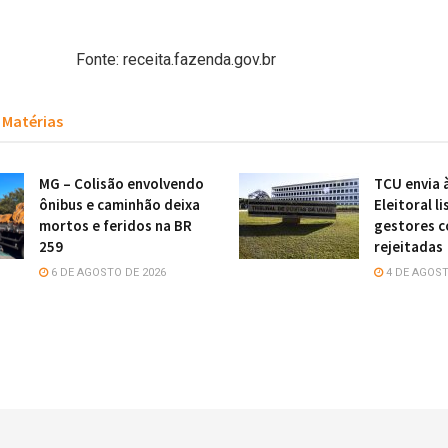
receita.fazenda.gov.br
Matérias
MG – Colisão envolvendo
TCU envia 
ônibus e caminhão deixa
Eleitoral li
mortos e feridos na BR
gestores 
259
rejeitadas
6 DE AGOSTO DE 2026
4 DE AGOST