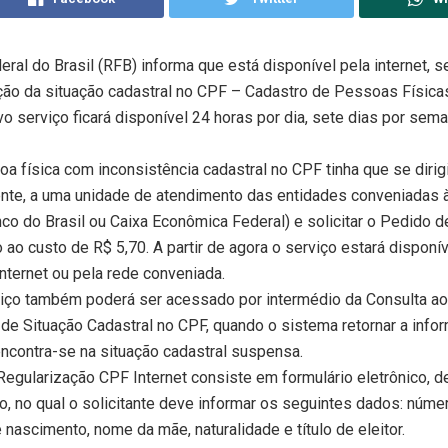
eral do Brasil (RFB) informa que está disponível pela internet, se
ção da situação cadastral no CPF – Cadastro de Pessoas Física
vo serviço ficará disponível 24 horas por dia, sete dias por sema
oa física com inconsistência cadastral no CPF tinha que se dirigi
ente, a uma unidade de atendimento das entidades conveniadas 
nco do Brasil ou Caixa Econômica Federal) e solicitar o Pedido d
 ao custo de R$ 5,70. A partir de agora o serviço estará disponí
internet ou pela rede conveniada.
viço também poderá ser acessado por intermédio da Consulta ao
e Situação Cadastral no CPF, quando o sistema retornar a info
ncontra-se na situação cadastral suspensa.
egularização CPF Internet consiste em formulário eletrônico, de
, no qual o solicitante deve informar os seguintes dados: núme
 nascimento, nome da mãe, naturalidade e título de eleitor.