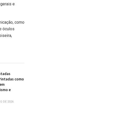
gerais e
nicação, como
e óculos
iseira,
ntadas
Pintadas como
 em
ismo e
O DE 2026