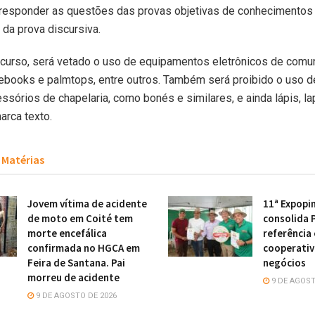
 responder as questões das provas objetivas de conhecimentos 
 da prova discursiva.
ncurso, será vetado o uso de equipamentos eletrônicos de comu
tebooks e palmtops, entre outros. Também será proibido o uso d
ssórios de chapelaria, como bonés e similares, e ainda lápis, lap
arca texto.
Matérias
Jovem vítima de acidente
11ª Expopi
de moto em Coité tem
consolida 
morte encefálica
referência
confirmada no HGCA em
cooperativ
Feira de Santana. Pai
negócios
morreu de acidente
9 DE AGOST
9 DE AGOSTO DE 2026