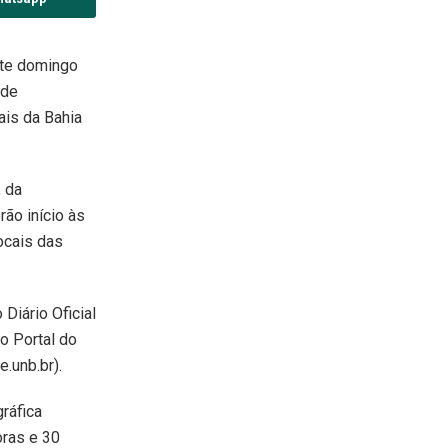
ste domingo
 de
ais da Bahia
, da
rão início às
ocais das
Diário Oficial
o Portal do
.unb.br).
ráfica
oras e 30