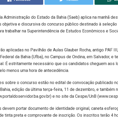
da Administração do Estado da Bahia (Saeb) aplica na manhã de
s objetiva e discursiva do concurso público destinado à seleção
ra trabalhar na Superintendência de Estudos Econômicos e Soci
ão aplicadas no Pavilhão de Aulas Glauber Rocha, antigo PAF III
Federal da Bahia (Ufba), no Campus de Ondina, em Salvador, e te
ocal. É estritamente necessário que os candidatos cheguem aos l
elo menos uma hora de antecedência.
s sobre o concurso estão no edital de convocação publicado no 
Bahia, edição da última terça-feira, 11 de dezembro, e também n
.portaldoservidor.ba.gov.br) e no site da Cespe/UnB (www.cespe
 devem portar documento de identidade original, caneta esferog
de tinta preta e comprovante de inscrição. Os inscritos terão 4 h