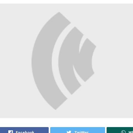
Facebook
Twittter
W