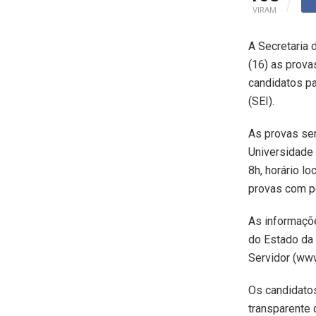
VIRAM
A Secretaria 
(16) as prova
candidatos pa
(SEI).
As provas ser
Universidade 
8h, horário l
provas com p
As informaçõe
do Estado da 
Servidor (www
Os candidatos
transparente 