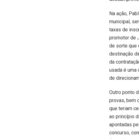
Na ação, Pabl
municipal, se
taxas de insc
promotor de Ju
de sorte que 
destinação di
da contrataçã
usada é uma 
de direcionam
Outro ponto d
provas, bem 
que teriam ce
ao princípio 
apontadas pel
concurso, co