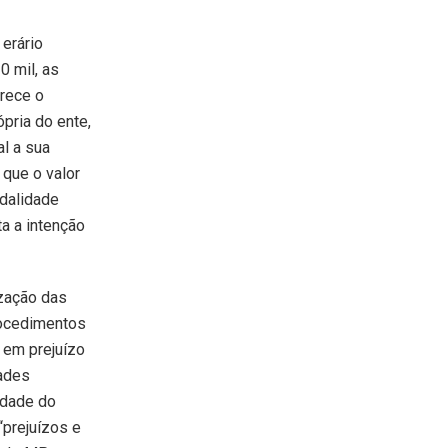
erário
0 mil, as
arece o
ópria do ente,
l a sua
 que o valor
odalidade
a a intenção
ização das
rocedimentos
 em prejuízo
dades
idade do
prejuízos e