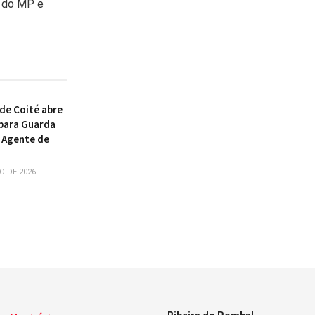
o do MP e
 de Coité abre
para Guarda
e Agente de
O DE 2026