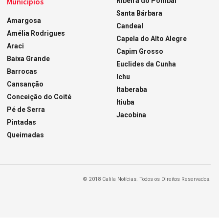
Municípios
Ribeira do Pombal
Santa Bárbara
Amargosa
Candeal
Amélia Rodrigues
Capela do Alto Alegre
Araci
Capim Grosso
Baixa Grande
Euclides da Cunha
Barrocas
Ichu
Cansanção
Itaberaba
Conceição do Coité
Itiuba
Pé de Serra
Jacobina
Pintadas
Queimadas
© 2018 Calila Notícias. Todos os Direitos Reservados.