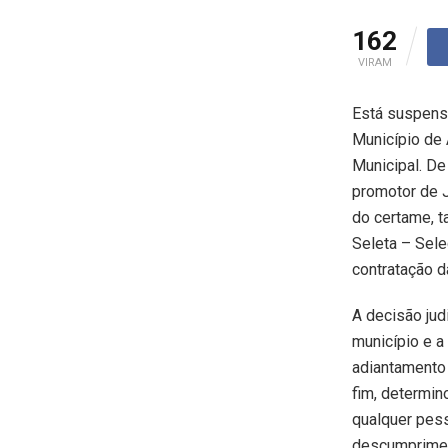
162
VIRAM
Está suspenso
Município de 
Municipal. De
promotor de J
do certame, t
Seleta – Sele
contratação 
A decisão jud
município e a
adiantamento 
fim, determi
qualquer pess
descumprimen