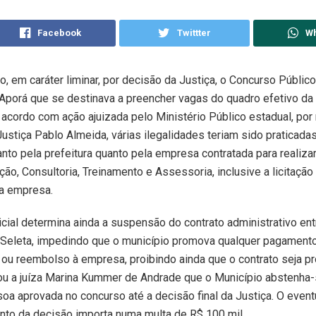
Facebook
Twittter
W
, em caráter liminar, por decisão da Justiça, o Concurso Públi
Aporá que se destinava a preencher vagas do quadro efetivo da 
 acordo com ação ajuizada pelo Ministério Público estadual, por
ustiça Pablo Almeida, várias ilegalidades teriam sido praticada
anto pela prefeitura quanto pela empresa contratada para realizar
ção, Consultoria, Treinamento e Assessoria, inclusive a licitação
da empresa.
icial determina ainda a suspensão do contrato administrativo ent
 Seleta, impedindo que o município promova qualquer pagamento
ou reembolso à empresa, proibindo ainda que o contrato seja pr
nou a juíza Marina Kummer de Andrade que o Município abstenha
oa aprovada no concurso até a decisão final da Justiça. O event
to da decisão importa numa multa de R$ 100 mil.