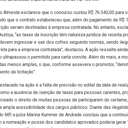
o Almeida esclarece que o concurso custou R$ 76.540,00 para o 
ndo que o contrato estabeleceu que, além do pagamento de R$ 1
rição seriam destinadas à empresa contratada. No entanto, escl
stiça, “as taxas da inscrição têm natureza jurídica de receita pr
devem ingressar e sair dos cofres seguindo normas, sendo ilega
reta para a empresa contratada”, destacou. A ação ressalta ainda
o ultrapassou o permitido para carta convite. Além do mais, a m
das menos amplas, o que, conforme assevera o promotor, “denot
ento da licitação”.
estacado na ação é a falta de previsão no edital da data de real
como a ausência de isenção de taxas para pessoas carentes, p
rceado o direito de muitas pessoas de participarem do certame,
da ampla acessibilidade dos cargos públicos. Diante das ilegali
o MP, a juíza Marina Kummer de Andrade concluiu que a continu
m a nomeação e posse dos candidatos aprovados poderia gerar “