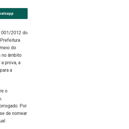
hatsapp
co 001/2012 do
Prefeitura
 meio do
s no âmbito
 a prova, a
 para a
re o
,
orrogado. Por
-se de nomear
ual