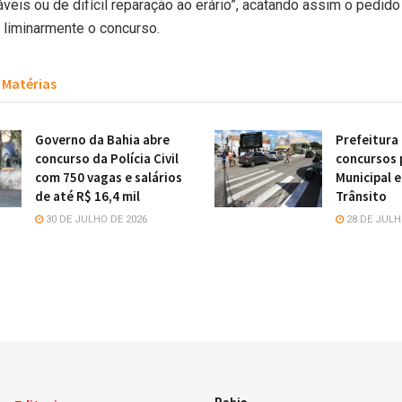
áveis ou de difícil reparação ao erário”, acatando assim o pedid
liminarmente o concurso.
Matérias
Governo da Bahia abre
Prefeitura
concurso da Polícia Civil
concursos 
com 750 vagas e salários
Municipal 
de até R$ 16,4 mil
Trânsito
30 DE JULHO DE 2026
28 DE JULH