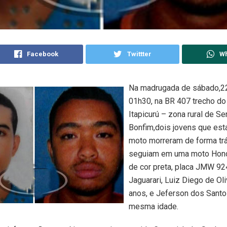
Facebook
Twittter
W
Na madrugada de sábado,22,
01h30, na BR 407 trecho d
Itapicurú – zona rural de S
Bonfim,dois jovens que es
moto morreram de forma tr
seguiam em uma moto Hond
de cor preta, placa JMW 924
Jaguarari, Luiz Diego de Oli
anos, e Jeferson dos Santo
mesma idade.