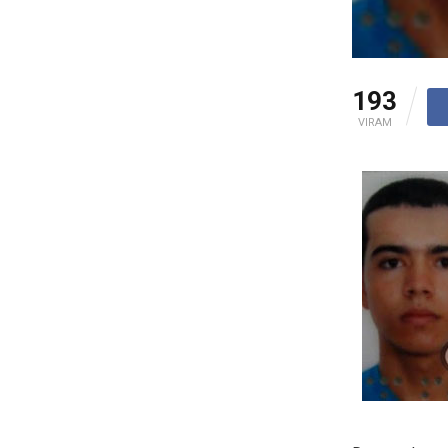
193
VIRAM