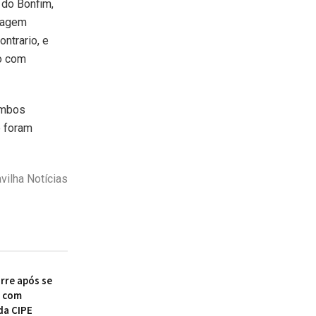
 do Bonfim,
ssagem
ontrario, e
o com
 ambos
e foram
vilha Notícias
re após se
r com
da CIPE