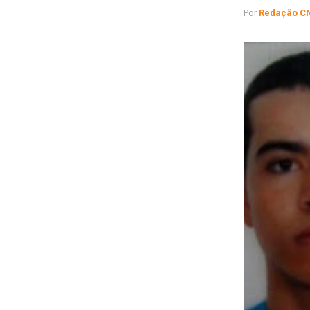
Por
Redação C