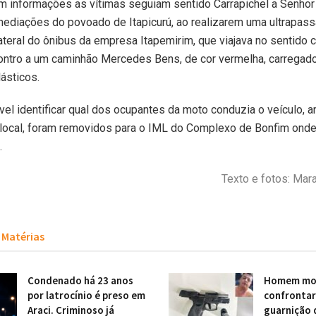
 informações as vítimas seguiam sentido Carrapichel a Senhor
mediações do povoado de Itapicurú, ao realizarem uma ultrapa
lateral do ônibus da empresa Itapemirim, que viajava no sentido c
ontro a um caminhão Mercedes Bens, de cor vermelha, carregad
ásticos.
vel identificar qual dos ocupantes da moto conduzia o veículo,
 local, foram removidos para o IML do Complexo de Bonfim ond
.
Texto e fotos: Mara
Matérias
Condenado há 23 anos
Homem mor
por latrocínio é preso em
confronta
Araci. Criminoso já
guarnição 