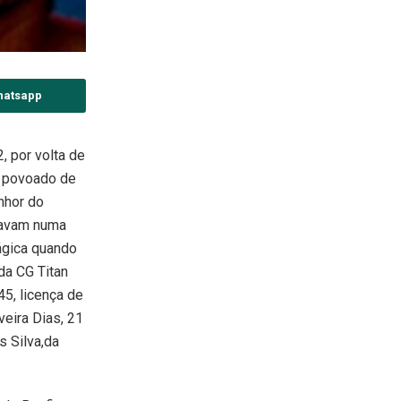
hatsapp
 por volta de
o povoado de
enhor do
tavam numa
ágica quando
a CG Titan
5, licença de
veira Dias, 21
s Silva,da