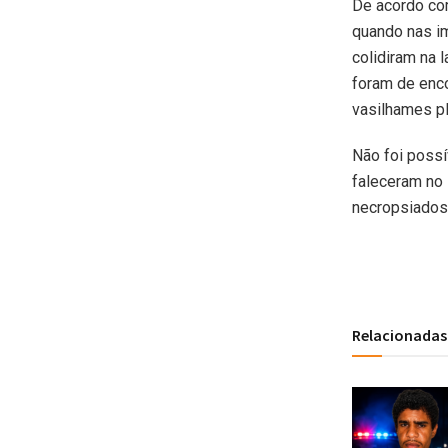
De acordo com
quando nas i
colidiram na 
foram de enc
vasilhames pl
Não foi possí
faleceram no
necropsiados
Relacionadas