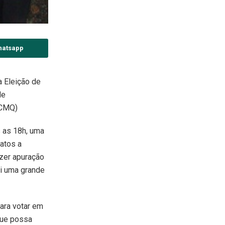
hatsapp
a Eleição de
de
(CMQ)
 as 18h, uma
atos a
azer apuração
oi uma grande
ara votar em
que possa