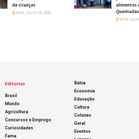
de crianças
alimentos 
Queimadas
23 DE JULHO DE 2026
20 DE JULH
Editorias
Bahia
Economia
Brasil
Educação
Mundo
Cultura
Agricultura
Colunas
Concursos e Emprego
Geral
Curiosidades
Eventos
Fama