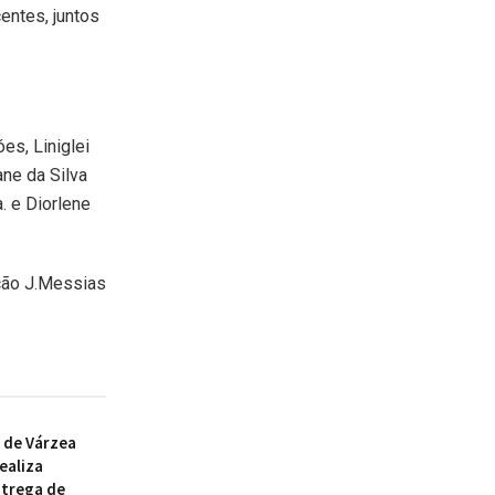
entes, juntos
es, Liniglei
ane da Silva
. e Diorlene
ção J.Messias
 de Várzea
ealiza
ntrega de