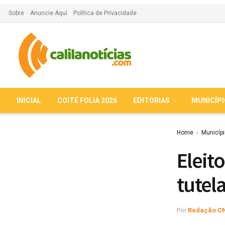
Sobre
Anuncie Aqui
Política de Privacidade
INICIAL
COITÉ FOLIA 2026
EDITORIAS
MUNICÍP
Home
Municíp
Eleit
tutel
Por
Redação C