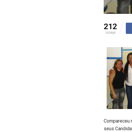
212
VIRAM
Compareceu no
seus Candida