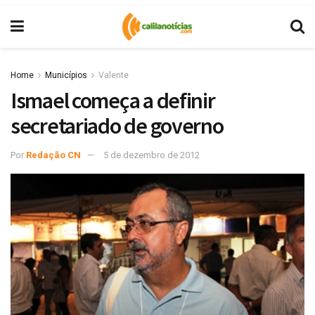
Home
Municípios
Valente
Ismael começa a definir
secretariado de governo
Por
Redação CN
5 de dezembro de 2012