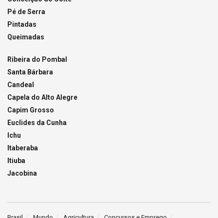
Pé de Serra
Pintadas
Queimadas
Ribeira do Pombal
Santa Bárbara
Candeal
Capela do Alto Alegre
Capim Grosso
Euclides da Cunha
Ichu
Itaberaba
Itiuba
Jacobina
Brasil
Mundo
Agricultura
Concursos e Emprego