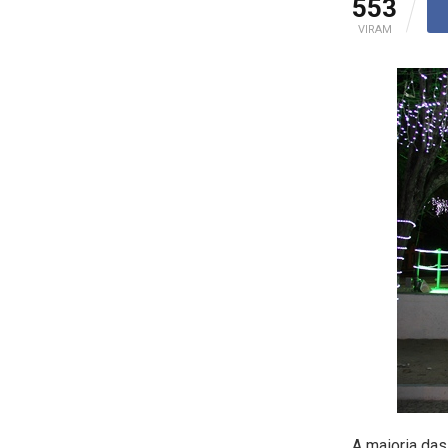
553
VIRAM
A maioria das