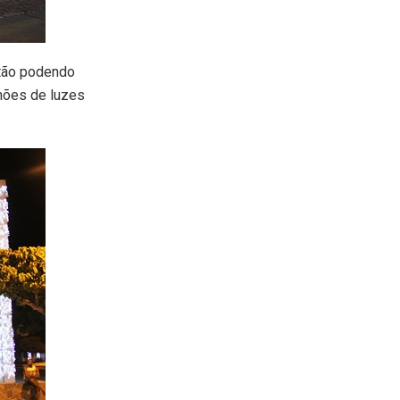
stão podendo
hões de luzes