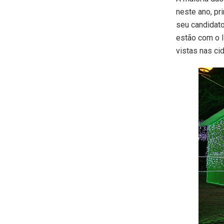
neste ano, pr
seu candidato
estão com o 
vistas nas ci