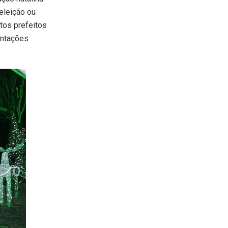
eleição ou
tos prefeitos
entações