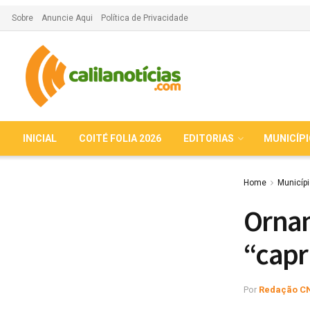
Sobre
Anuncie Aqui
Política de Privacidade
INICIAL
COITÉ FOLIA 2026
EDITORIAS
MUNICÍP
Home
Municíp
Ornam
“capr
Por
Redação C