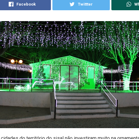
Facebook
Twittter
W
 cidades do território do sisal não investiram muito na ornament