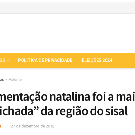
IOS
POLÍTICA DE PRIVACIDADE
ELEIÇÕES 2024
ios
Valente
entação natalina foi a mai
ichada” da região do sisal
N
27 de dezembro de 2012