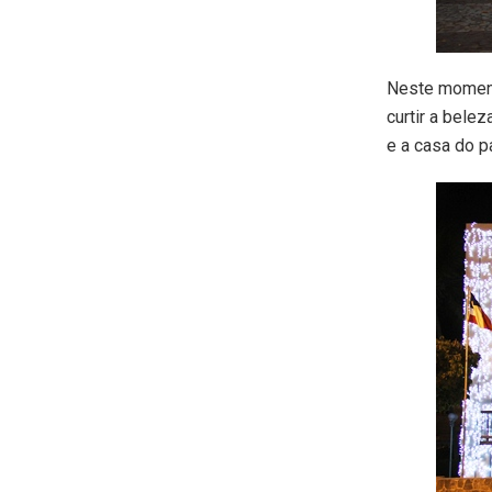
Neste moment
curtir a bele
e a casa do p