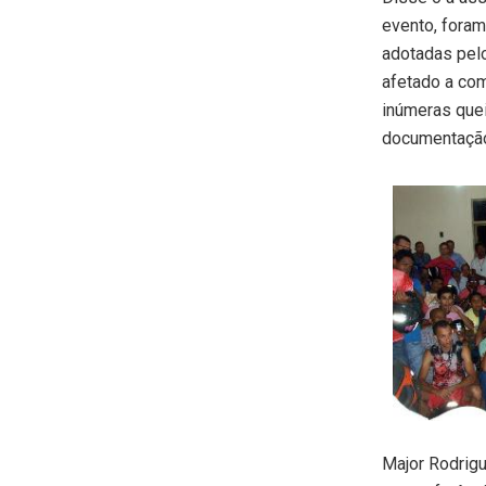
evento, fora
adotadas pelo
afetado a com
inúmeras quei
documentação 
Major Rodrigu