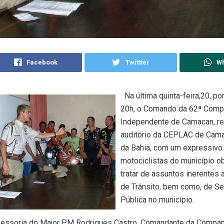
Facebook
Twittter
W
Na última quinta-feira,20, po
20h, o Comando da 62ª Comp
Independente de Camacan, re
auditório da CEPLAC de Cama
da Bahia, com um expressivo
motociclistas do município ob
tratar de assuntos inerentes 
de Trânsito, bem como, de S
Pública no município.
sessoria do Major PM Rodrigues Castro, Comandante da Compan