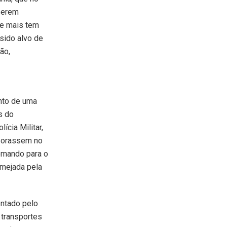
serem
ue mais tem
sido alvo de
ão,
nto de uma
s do
ícia Militar,
aborassem no
omando para o
lmejada pela
ntado pelo
 transportes