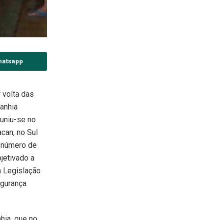
hatsapp
r volta das
anhia
uniu-se no
can, no Sul
 número de
jetivado a
a Legislação
egurança
hia, que no