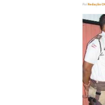
Por
Redação C