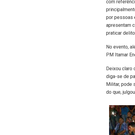
com referênc
principalment
por pessoas 
apresentam c
praticar delito
No evento, al
PM Itamar En
Deixou claro 
diga-se de p
Militar, pode
do que, julgou