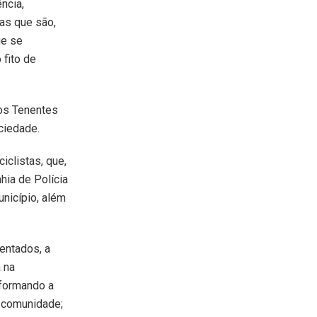
ncia,
as que são,
ue se
fito de
 os Tenentes
ciedade.
iclistas, que,
ia de Polícia
nicípio, além
entados, a
 na
nformando a
 comunidade;