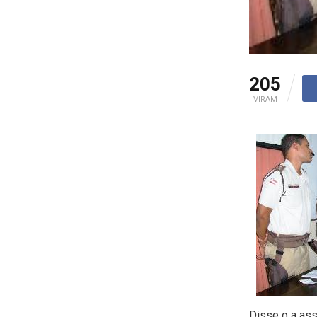
205
VIRAM
Disse o a as