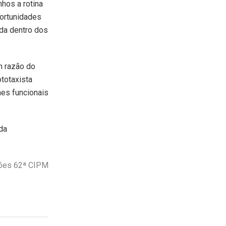
hos a rotina
portunidades
ada dentro dos
m razão do
totaxista
nes funcionais
 da
ções 62ª CIPM