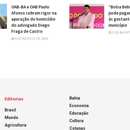
OAB-BA e OAB Paulo
“Bolsa Beb
Afonso cobram rigor na
pode pagar
apuração do homicídio
às gestant
do advogado Diego
município
Fraga de Castro
5 DE AGOST
5 DE AGOSTO DE 2026
Editorias
Bahia
Economia
Brasil
Educação
Mundo
Cultura
Agricultura
Colunas