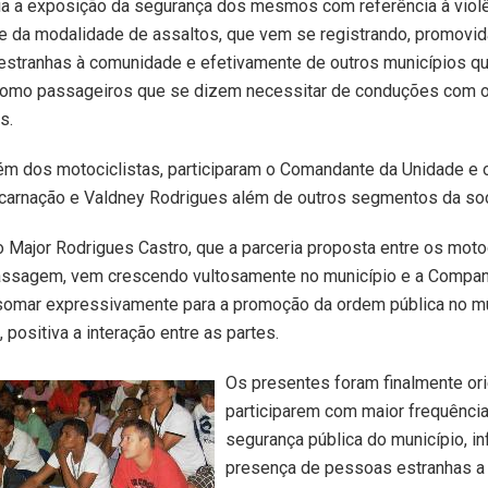
ia a exposição da segurança dos mesmos com referência à violê
e da modalidade de assaltos, que vem se registrando, promovid
estranhas à comunidade e efetivamente de outros municípios q
omo passageiros que se dizem necessitar de conduções com o 
s.
ém dos motociclistas, participaram o Comandante da Unidade e
carnação e Valdney Rodrigues além de outros segmentos da so
o Major Rodrigues Castro, que a parceria proposta entre os motoc
assagem, vem crescendo vultosamente no município e a Companh
 somar expressivamente para a promoção da ordem pública no mu
, positiva a interação entre as partes.
Os presentes foram finalmente ori
participarem com maior frequência
segurança pública do município, i
presença de pessoas estranhas a