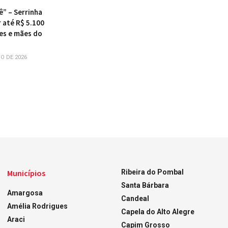
ê” – Serrinha
 até R$ 5.100
es e mães do
O DE 2026
Municípios
Ribeira do Pombal
Santa Bárbara
Amargosa
Candeal
Amélia Rodrigues
Capela do Alto Alegre
Araci
Capim Grosso