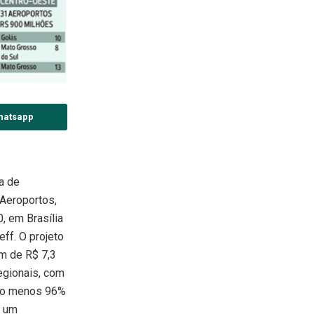
hatsapp
a de
 Aeroportos,
0, em Brasília
ff. O projeto
m de R$ 7,3
egionais, com
elo menos 96%
a um