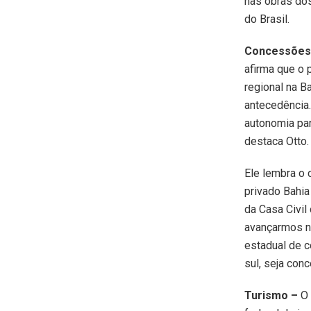
nas obras dos
do Brasil.
Concessões
afirma que o 
regional na B
antecedência
autonomia para
destaca Otto.
Ele lembra o 
privado Bahia
da Casa Civil 
avançarmos ne
estadual de 
sul, seja conc
Turismo –
O 