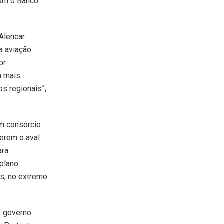
com o Banco
 Alencar
a aviação
or
m mais
os regionais”,
um consórcio
terem o aval
ara
 plano
s, no extremo
o governo