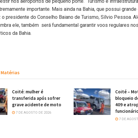
vestir nos aeroportos de pequeno porte. “Turismo é infraestrutura
tremamente importante. Mais ainda na Bahia, que possui grande
 diz o presidente do Conselho Baiano de Turismo, Sílvio Pessoa. 
embra ele, também será fundamental garantir voos regulares nos
ticos da Bahia.
Matérias
Coité: mulher é
Coité – Mot
transferida após sofrer
bloqueio d
grave acidente de moto
409 e atro
funcionári
7 DE AGOSTO DE 2026
7 DE AGOST