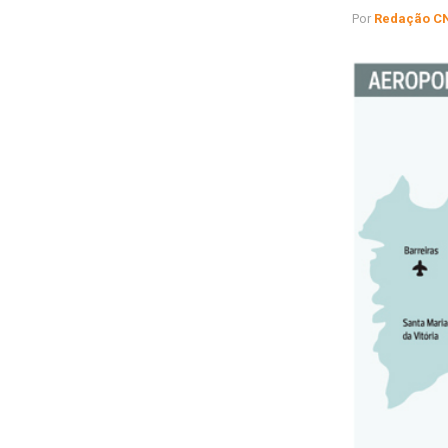
Por
Redação C