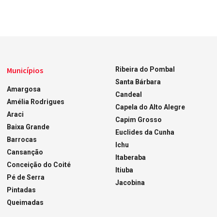
Municípios
Ribeira do Pombal
Santa Bárbara
Amargosa
Candeal
Amélia Rodrigues
Capela do Alto Alegre
Araci
Capim Grosso
Baixa Grande
Euclides da Cunha
Barrocas
Ichu
Cansanção
Itaberaba
Conceição do Coité
Itiuba
Pé de Serra
Jacobina
Pintadas
Queimadas