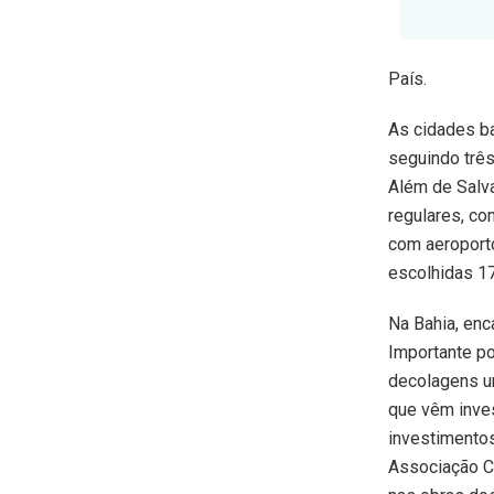
País.
As cidades b
seguindo três 
Além de Salv
regulares, co
com aeroport
escolhidas 1
Na Bahia, enc
Importante po
decolagens u
que vêm inves
investimentos
Associação C