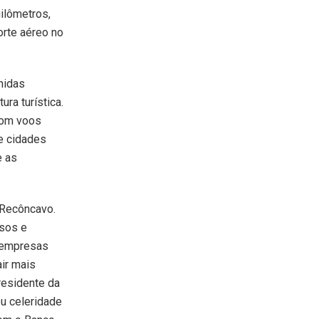
ilômetros,
orte aéreo no
hidas
ura turística.
com voos
de cidades
e as
 Recôncavo.
usos e
 empresas
air mais
presidente da
u celeridade