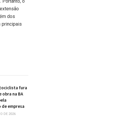
. Portanto, o
 extensão
Além dos
 principais
ociclista fura
e obra na BA
pela
o de empresa
O DE 2026