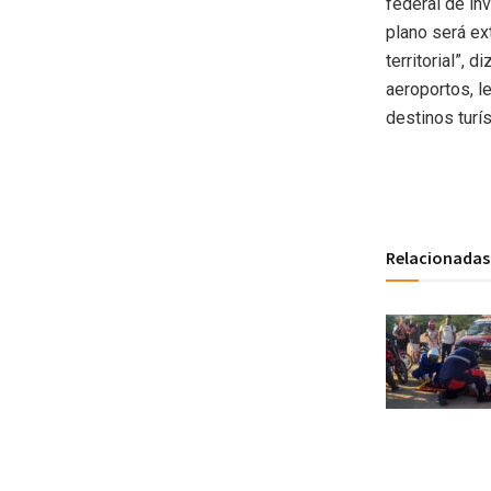
federal de in
plano será ex
territorial”,
aeroportos, l
destinos turís
Relacionadas