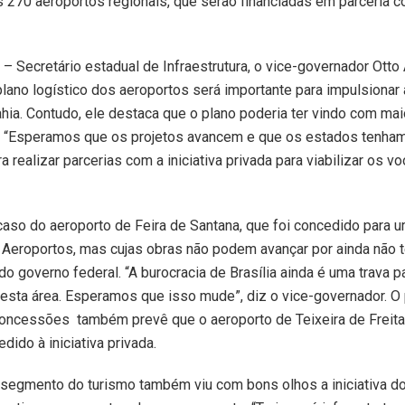
 270 aeroportos regionais, que serão financiadas em parceria 
– Secretário estadual de Infraestrutura, o vice-governador Otto
plano logístico dos aeroportos será importante para impulsionar 
ahia. Contudo, ele destaca que o plano poderia ter vindo com mai
. “Esperamos que os projetos avancem e que os estados tenha
 realizar parcerias com a iniciativa privada para viabilizar os vo
caso do aeroporto de Feira de Santana, que foi concedido para 
 Aeroportos, mas cujas obras não podem avançar por ainda não 
do governo federal. “A burocracia de Brasília ainda é uma trava p
sta área. Esperamos que isso mude”, diz o vice-governador. O
concessões também prevê que o aeroporto de Teixeira de Freita
edido à iniciativa privada.
segmento do turismo também viu com bons olhos a iniciativa d