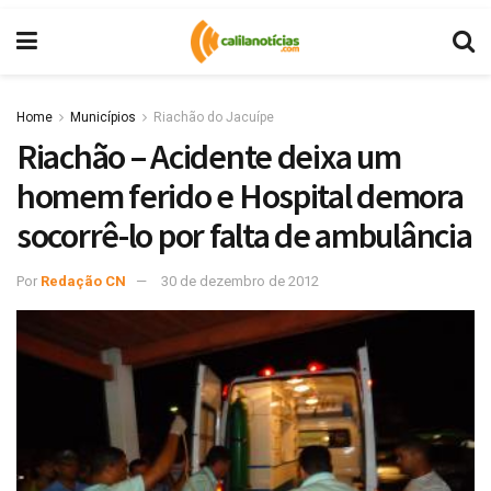
Home
Municípios
Riachão do Jacuípe
Riachão – Acidente deixa um
homem ferido e Hospital demora
socorrê-lo por falta de ambulância
Por
Redação CN
30 de dezembro de 2012