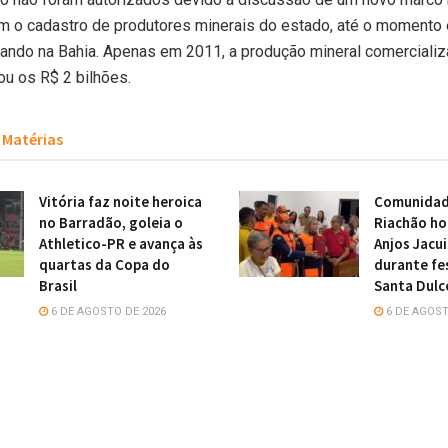
m o cadastro de produtores minerais do estado, até o momento
ando na Bahia. Apenas em 2011, a produção mineral comercializ
u os R$ 2 bilhões.
Matérias
Vitória faz noite heroica
Comunidade
no Barradão, goleia o
Riachão h
Athletico-PR e avança às
Anjos Jacu
quartas da Copa do
durante fe
Brasil
Santa Dulc
6 DE AGOSTO DE 2026
6 DE AGOST