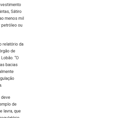
investimento
ntas, Sátiro
á ao menos mil
 petróleo ou
 relatório da
 órgão de
 Lobão. “O
as bacias
ralmente
egulação
a.
a deve
xemplo de
 lavra, que
egulatório.