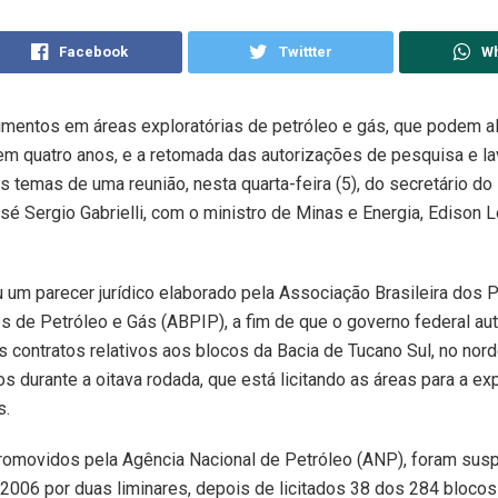
Facebook
Twittter
W
imentos em áreas exploratórias de petróleo e gás, que podem a
m quatro anos, e a retomada das autorizações de pesquisa e lav
s temas de uma reunião, nesta quarta-feira (5), do secretário d
sé Sergio Gabrielli, com o ministro de Minas e Energia, Edison 
ou um parecer jurídico elaborado pela Associação Brasileira dos 
 de Petróleo e Gás (ABPIP), a fim de que o governo federal aut
s contratos relativos aos blocos da Bacia de Tucano Sul, no nor
dos durante a oitava rodada, que está licitando as áreas para a e
s.
 promovidos pela Agência Nacional de Petróleo (ANP), foram su
006 por duas liminares, depois de licitados 38 dos 284 blocos