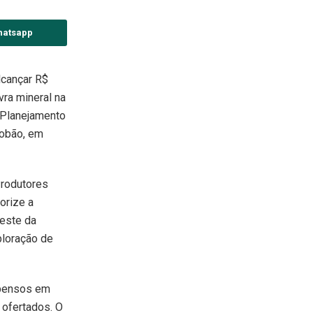
hatsapp
lcançar R$
ra mineral na
o Planejamento
Lobão, em
Produtores
orize a
deste da
xploração de
spensos em
 ofertados. O