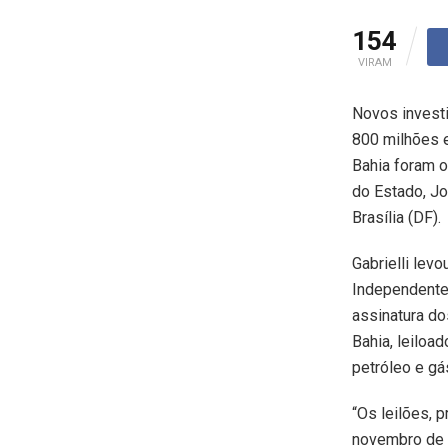
154
VIRAM
Novos invest
800 milhões e
Bahia foram o
do Estado, Jo
Brasília (DF).
Gabrielli lev
Independentes
assinatura do
Bahia, leiloa
petróleo e gá
“Os leilões,
novembro de 2