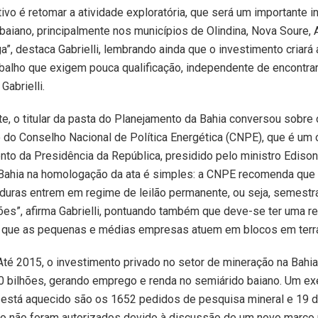
etivo é retomar a atividade exploratória, que será um importante 
baiano, principalmente nos municípios de Olindina, Nova Soure, A
nga”, destaca Gabrielli, lembrando ainda que o investimento criar
balho que exigem pouca qualificação, independente de encontrar
Gabrielli.
e, o titular da pasta do Planejamento da Bahia conversou sobre o
o do Conselho Nacional de Política Energética (CNPE), que é um
o da Presidência da República, presidido pelo ministro Edison
 Bahia na homologação da ata é simples: a CNPE recomenda que 
duras entrem em regime de leilão permanente, ou seja, semest
lões”, afirma Gabrielli, pontuando também que deve-se ter uma r
a que as pequenas e médias empresas atuem em blocos em terr
té 2015, o investimento privado no setor de mineração na Bahi
20 bilhões, gerando emprego e renda no semiárido baiano. Um e
está aquecido são os 1652 pedidos de pesquisa mineral e 19 de
o não foram autorizados devido à discussão de um novo marco r