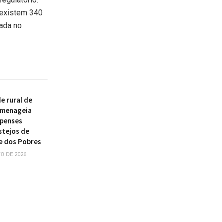
 existem 340
ada no
 rural de
omenageia
ipenses
stejos de
e dos Pobres
O DE 2026