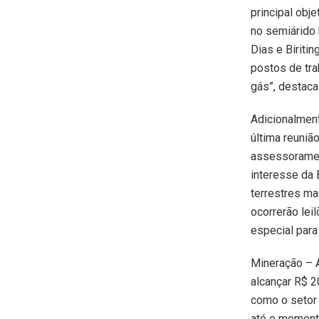
principal obj
no semiárido 
Dias e Biriti
postos de tra
gás”, destaca 
Adicionalment
última reuniã
assessorament
interesse da
terrestres ma
ocorrerão lei
especial par
Mineração – A
alcançar R$ 
como o setor 
até o moment