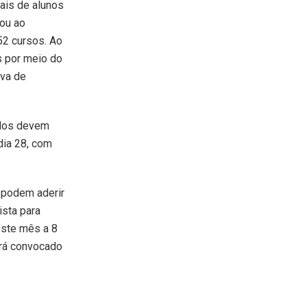
ais de alunos
tou ao
52 cursos. Ao
s por meio do
ova de
ados devem
dia 28, com
 podem aderir
ista para
este mês a 8
erá convocado