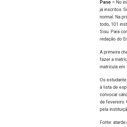
Pane –
No in
já inscritos.
normal. Na pr
todo, 101 ins
Sisu. Para co
redação do E
A primeira c
fazer a matrí
matrícula em 1
Os estudante
à lista de es
convocar can
de fevereiro.
pela instituiç
Fonte: atarde