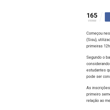
165
VIRAM
Começou nesta
(Sisu), utili
primeiras 12h
Segundo o bal
considerando
estudantes qu
pode ser con
As inscrições
primeiro sem
relação ao m