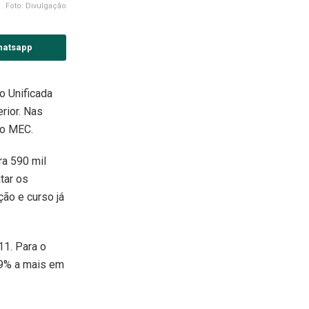
Foto: Divulgação
hatsapp
o Unificada
rior. Nas
 o MEC.
ra 590 mil
tar os
ção e curso já
11. Para o
19% a mais em