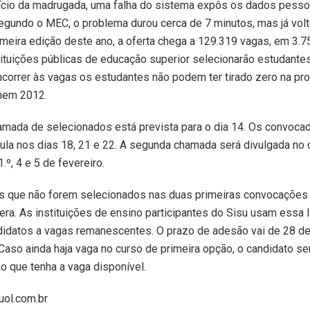
ício da madrugada, uma falha do sistema expôs os dados pesso
 Segundo o MEC, o problema durou cerca de 7 minutos, mas já vol
imeira edição deste ano, a oferta chega a 129.319 vagas, em 3.7
tituições públicas de educação superior selecionarão estudante
ncorrer às vagas os estudantes não podem ter tirado zero na pr
nem 2012.
hamada de selecionados está prevista para o dia 14. Os convoc
cula nos dias 18, 21 e 22. A segunda chamada será divulgada no 
.º, 4 e 5 de fevereiro.
s que não forem selecionados nas duas primeiras convocações
pera. As instituições de ensino participantes do Sisu usam essa l
didatos a vagas remanescentes. O prazo de adesão vai de 28 d
 Caso ainda haja vaga no curso de primeira opção, o candidato s
ão que tenha a vaga disponível.
.uol.com.br