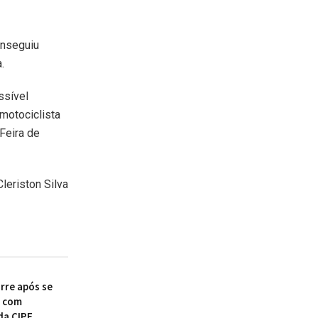
onseguiu
.
ssível
motociclista
Feira de
Cleriston Silva
re após se
r com
da CIPE