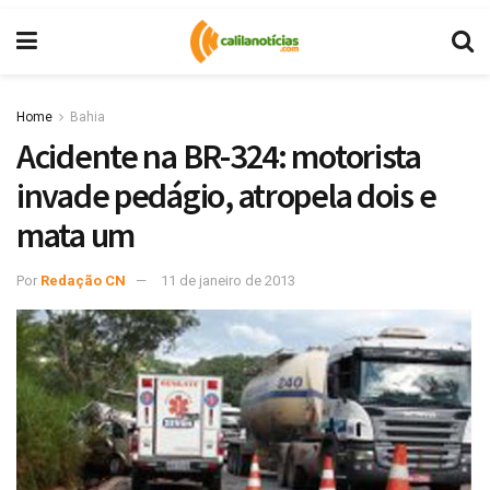
Home
Bahia
Acidente na BR-324: motorista
invade pedágio, atropela dois e
mata um
Por
Redação CN
11 de janeiro de 2013