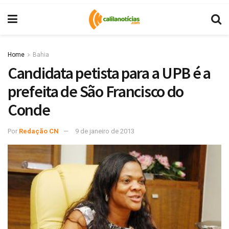
Home
Bahia
Candidata petista para a UPB é a
prefeita de São Francisco do
Conde
Por
Redação CN
9 de janeiro de 2013