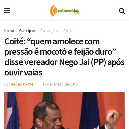
Home
Municípios
Conceição do Coité
Coité: “quem amolece com
pressão é mocotó e feijão duro”
disse vereador Nego Jai (PP) após
ouvir vaias
Por
Redação CN
17 de janeiro de 2013