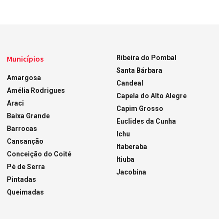
Municípios
Ribeira do Pombal
Santa Bárbara
Amargosa
Candeal
Amélia Rodrigues
Capela do Alto Alegre
Araci
Capim Grosso
Baixa Grande
Euclides da Cunha
Barrocas
Ichu
Cansanção
Itaberaba
Conceição do Coité
Itiuba
Pé de Serra
Jacobina
Pintadas
Queimadas