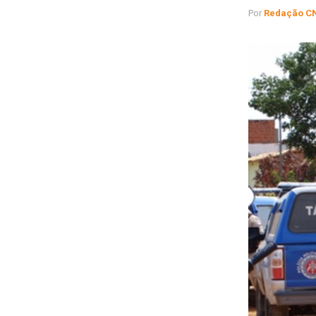
Por
Redação C