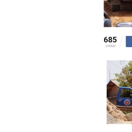
685
VIRAM