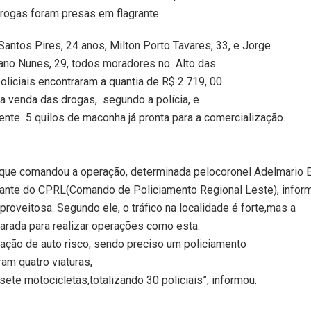
drogas foram presas em flagrante.
antos Pires, 24 anos, Milton Porto Tavares, 33, e Jorge
ano Nunes, 29, todos moradores no Alto das
liciais encontraram a quantia de R$ 2.719, 00
a venda das drogas, segundo a polícia, e
nte 5 quilos de maconha já pronta para a comercialização.
 que comandou a operação, determinada pelocoronel Adelmario 
dante do CPRL(Comando de Policiamento Regional Leste), infor
proveitosa. Segundo ele, o tráfico na localidade é forte,mas a
rada para realizar operações como esta.
ação de auto risco, sendo preciso um policiamento
ram quatro viaturas,
ete motocicletas,totalizando 30 policiais”, informou.