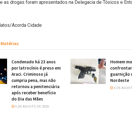
e as drogas foram apresentados na Delegacia de Tóxicos e Ent
Matos/Acorda Cidade
Matérias
Condenado há 23 anos
Homem mor
por latrocínio é preso em
confronta
Araci. Criminoso já
guarnição 
cumpria pena, mas não
Nordeste
retornou a penitenciária
5 DE AGOST
após receber benefício
do Dia das Mães
6 DE AGOSTO DE 2026