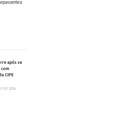
orpecentes
re após se
r com
da CIPE
O DE 2026