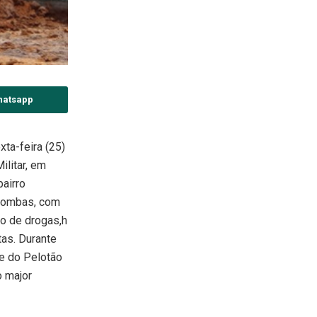
hatsapp
xta-feira (25)
litar, em
bairro
 Pombas, com
co de drogas,h
tas. Durante
pe do Pelotão
o major