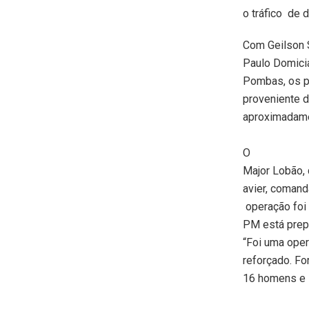
o tráfico de 
Com Geilson S
Paulo Domici
Pombas, os po
proveniente d
aproximadame
O
Major Lobão,
avier, coman
operação foi 
PM está prepa
“Foi uma oper
reforçado. Fo
16 homens e s