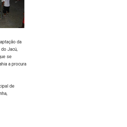
daptação da
 do Jacú,
que se
hia a procura
cipal de
nha,