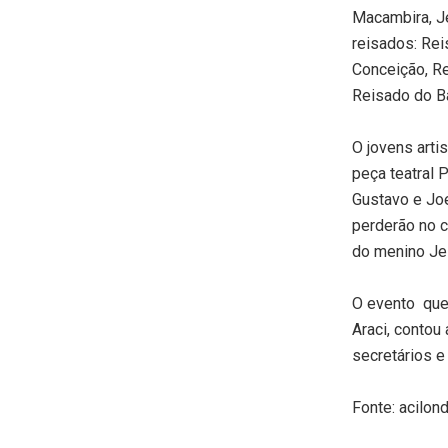
Macambira, J
reisados: Re
Conceição, R
Reisado do B
O jovens arti
peça teatral 
Gustavo e Joe
perderão no c
do menino Je
O evento que 
Araci, contou
secretários e
Fonte: acilond