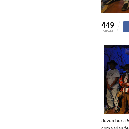
449
VIRAM
dezembro a 6
com várias fe