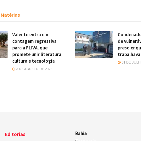
Matérias
Valente entra em
Condenado
contagem regressiva
de vulneráv
para a FLIVA, que
preso enq
promete unir literatura,
trabalhava
cultura e tecnologia
31 DE JULH
3 DE AGOSTO DE 2026
Editorias
Bahia