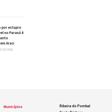
 por estupro
el no Paraná é
uanto
 em Araci
O DE 2026
Municípios
Ribeira do Pombal