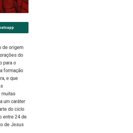
hatsapp
o de origem
orações do
do para o
da formação
ira, e que
as
e muitas
ta um caráter
rte do ciclo
o entre 24 de
to de Jesus