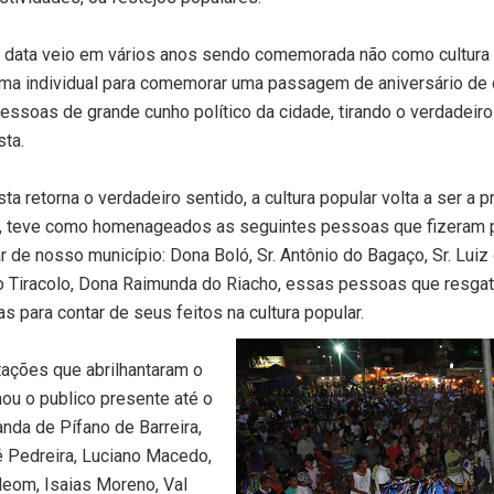
a data veio em vários anos sendo comemorada não como cultura 
rma individual para comemorar uma passagem de aniversário de
essoas de grande cunho político da cidade, tirando o verdadeiro 
sta.
ta retorna o verdadeiro sentido, a cultura popular volta a ser a p
s, teve como homenageados as seguintes pessoas que fizeram 
ar de nosso município: Dona Boló, Sr. Antônio do Bagaço, Sr. Luiz
o Tiracolo, Dona Raimunda do Riacho, essas pessoas que resgat
as para contar de seus feitos na cultura popular.
ações que abrilhantaram o
ou o publico presente até o
anda de Pífano de Barreira,
 Pedreira, Luciano Macedo,
deom, Isaias Moreno, Val