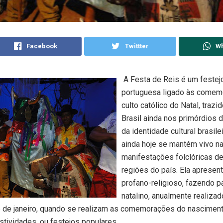
Facebook
Twittter
W
A Festa de Reis é um festej
portuguesa ligado às comem
culto católico do Natal, trazi
Brasil ainda nos primórdios 
da identidade cultural brasile
ainda hoje se mantém vivo n
manifestações folclóricas d
regiões do país. Ela apresen
profano-religioso, fazendo pa
natalino, anualmente realizad
 de janeiro, quando se realizam as comemorações do nascimen
stividades, ou festejos populares.