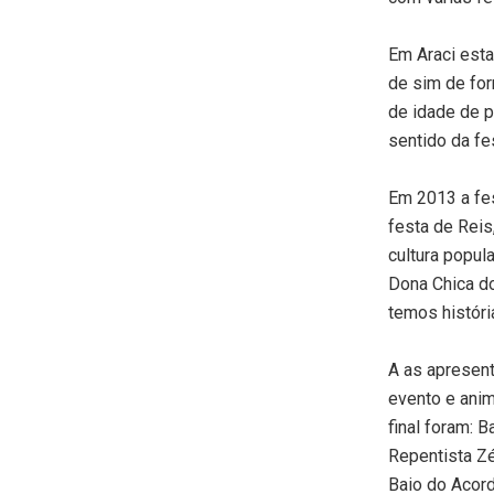
Em Araci est
de sim de fo
de idade de p
sentido da fe
Em 2013 a fes
festa de Rei
cultura popul
Dona Chica d
temos históri
A as apresent
evento e anim
final foram: B
Repentista Zé
Baio do Acor