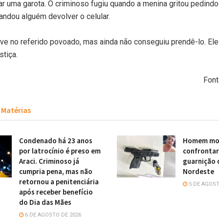
ar uma garota. O criminoso fugiu quando a menina gritou pedindo
andou alguém devolver o celular.
eve no referido povoado, mas ainda não conseguiu prendê-lo. Ele
stiça.
Font
Matérias
Condenado há 23 anos
Homem mor
por latrocínio é preso em
confronta
Araci. Criminoso já
guarnição 
cumpria pena, mas não
Nordeste
retornou a penitenciária
5 DE AGOST
após receber benefício
do Dia das Mães
6 DE AGOSTO DE 2026