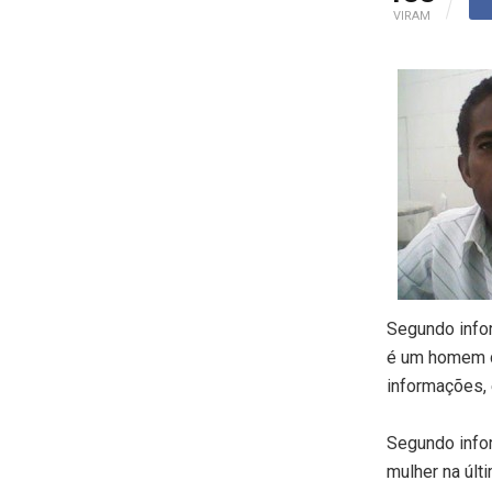
VIRAM
Segundo infor
é um homem d
informações, 
Segundo infor
mulher na últ