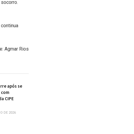
 socorro.
 continua
e: Agmar Rios
re após se
r com
da CIPE
O DE 2026