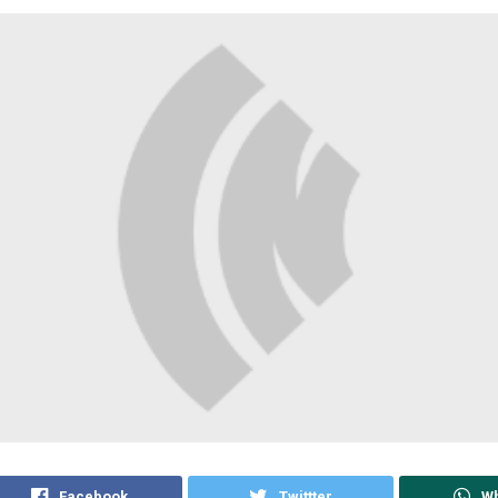
Facebook
Twittter
W