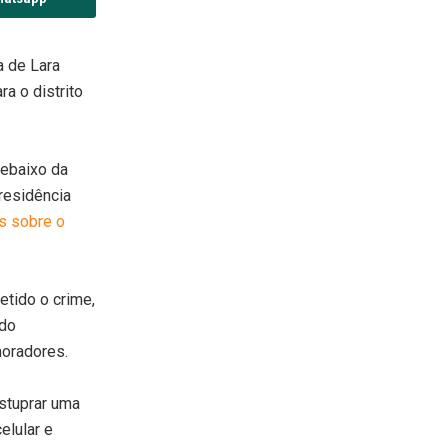
a de Lara
a o distrito
debaixo da
residência
s sobre o
etido o crime,
ndo
moradores.
estuprar uma
elular e