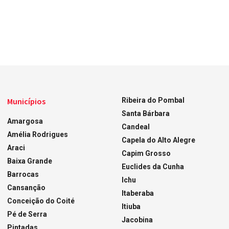
Municípios
Ribeira do Pombal
Santa Bárbara
Amargosa
Candeal
Amélia Rodrigues
Capela do Alto Alegre
Araci
Capim Grosso
Baixa Grande
Euclides da Cunha
Barrocas
Ichu
Cansanção
Itaberaba
Conceição do Coité
Itiuba
Pé de Serra
Jacobina
Pintadas