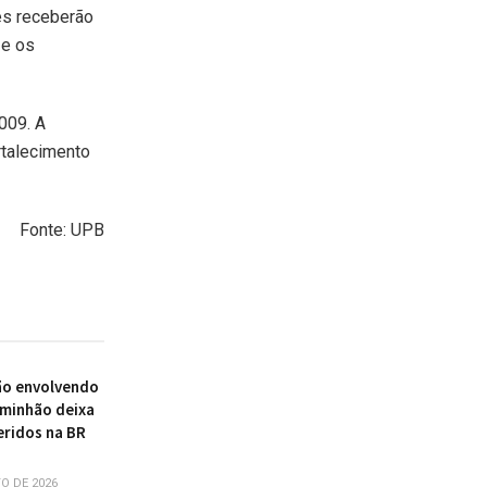
es receberão
 e os
009. A
rtalecimento
Fonte: UPB
ão envolvendo
aminhão deixa
eridos na BR
O DE 2026