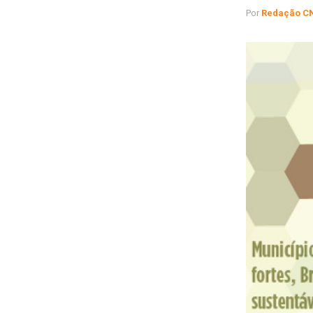
Por
Redação C