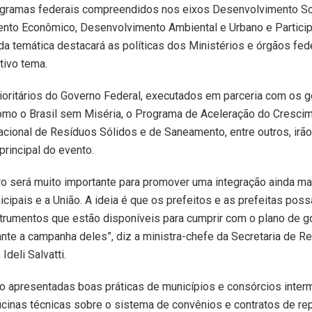
rogramas federais compreendidos nos eixos Desenvolvimento So
nto Econômico, Desenvolvimento Ambiental e Urbano e Particip
da temática destacará as políticas dos Ministérios e órgãos fed
tivo tema.
ioritários do Governo Federal, executados em parceria com os 
omo o Brasil sem Miséria, o Programa de Aceleração do Crescim
Nacional de Resíduos Sólidos e de Saneamento, entre outros, irã
rincipal do evento.
o será muito importante para promover uma integração ainda ma
cipais e a União. A ideia é que os prefeitos e as prefeitas po
trumentos que estão disponíveis para cumprir com o plano de g
nte a campanha deles”, diz a ministra-chefe da Secretaria de R
 Ideli Salvatti.
 apresentadas boas práticas de municípios e consórcios interm
icinas técnicas sobre o sistema de convênios e contratos de r