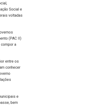
cial,
ação Social e
erais voltadas
governos
ento (PAC II)
o compor a
ior entre os
ssam conhecer
overno
elações
unicipais e
epasse, bem