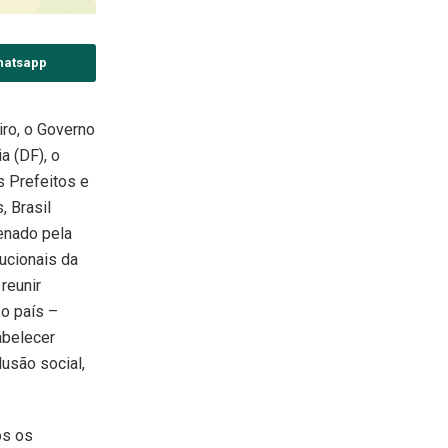
hatsapp
iro, o Governo
ia (DF), o
 Prefeitos e
, Brasil
enado pela
tucionais da
 reunir
o país –
abelecer
usão social,
os os