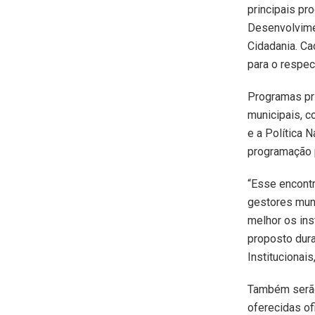
principais p
Desenvolvime
Cidadania. Ca
para o respec
Programas pr
municipais, c
e a Política 
programação p
“Esse encontr
gestores muni
melhor os ins
proposto dura
Institucionais,
Também serão
oferecidas of