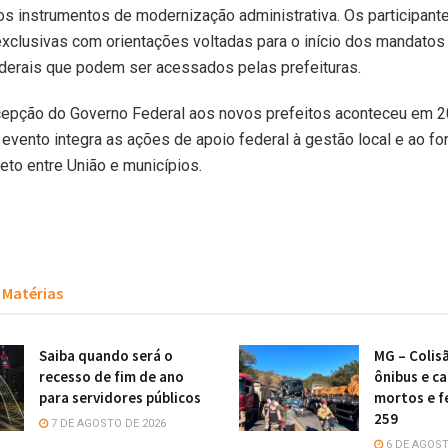
s instrumentos de modernização administrativa. Os participant
xclusivas com orientações voltadas para o início dos mandatos
derais que podem ser acessados pelas prefeituras.
ecepção do Governo Federal aos novos prefeitos aconteceu em 2
 evento integra as ações de apoio federal à gestão local e ao fo
reto entre União e municípios.
Matérias
Saiba quando será o
MG – Colis
recesso de fim de ano
ônibus e c
para servidores públicos
mortos e f
259
7 DE AGOSTO DE 2026
6 DE AGOST