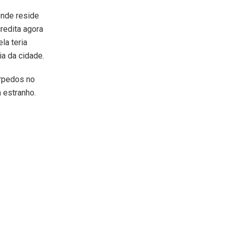
 onde reside
credita agora
la teria
ia da cidade.
orpedos no
 estranho.