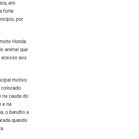
era, em
a forte
icípio, por
a moto Honda
lo animal que
e acesso aos
cipal motivo
r colocado
te na cauda do
s e na
a, o barulho a
arada quando
a.