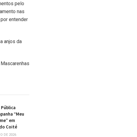
mentos pelo
lamento nas
, por entender
ia anjos da
o Mascarenhas
 Pública
mpanha “Meu
ome” em
do Coité
O DE 2026