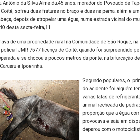
a Antônio da Silva Almeida,45 anos, morador do Povoado de Tap
Coité, sofreu duas fraturas no braço e duas na perna, além e um
beça, depois de atropelar uma égua, numa estrada vicinal do mun
40 desta sexta-feira,11.
ornava de uma propriedade rural na Comunidade de São Roque, n
 policial JMR 7577 licença de Coité, quando foi surpreendido pe
sparada e se chocou a poucos metros da ponte, na bifurcação d
aruaru e Ipoerinha.
Segundo populares, o prin
do acidente foi alguém te
varias latas de refrigeran
animal recheada de pedra
proporção que a égua corri
provocava e saiu em disp
deparou com o motociclist