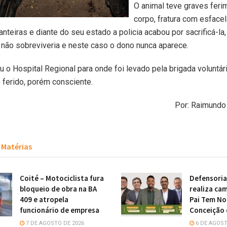
O animal teve graves feri
corpo, fratura com esface
anteiras e diante do seu estado a policia acabou por sacrificá-la
não sobreviveria e neste caso o dono nunca aparece.
u o Hospital Regional para onde foi levado pela brigada voluntár
e ferido, porém consciente.
Por: Raimund
Matérias
Coité – Motociclista fura
Defensoria
bloqueio de obra na BA
realiza ca
409 e atropela
Pai Tem N
funcionário de empresa
Conceição 
7 DE AGOSTO DE 2026
6 DE AGOST