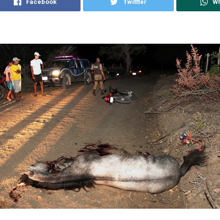
Facebook
Twittter
W