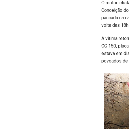
O motociclist
Conceição do 
pancada na ca
volta das 18h
A vítima ret
CG 150, placa
estava em di
povoados de C