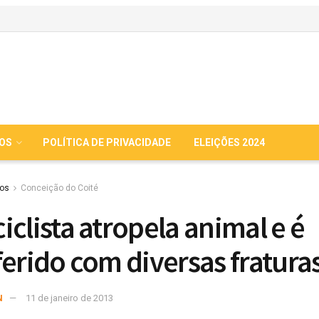
IOS
POLÍTICA DE PRIVACIDADE
ELEIÇÕES 2024
ios
Conceição do Coité
iclista atropela animal e é
ferido com diversas fratura
N
11 de janeiro de 2013