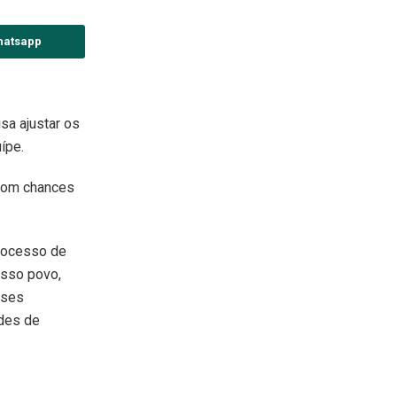
hatsapp
sa ajustar os
ípe.
com chances
processo de
osso povo,
nses
ades de