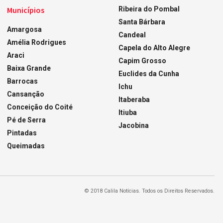
Municípios
Ribeira do Pombal
Santa Bárbara
Amargosa
Candeal
Amélia Rodrigues
Capela do Alto Alegre
Araci
Capim Grosso
Baixa Grande
Euclides da Cunha
Barrocas
Ichu
Cansanção
Itaberaba
Conceição do Coité
Itiuba
Pé de Serra
Jacobina
Pintadas
Queimadas
© 2018 Calila Notícias. Todos os Direitos Reservados.