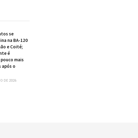
tos se
ina na BA-120
ão e Coité;
nte é
 pouco mais
s após o
O DE 2026