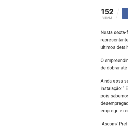
152
VIRAM
Nesta sexta-f
representante
últimos detal
O empreendim
de dobrar até
Ainda essa se
instalação: “
pois sabemos
desempregados
emprego e ren
Ascom/ Prefe