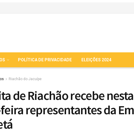
IOS
POLÍTICA DE PRIVACIDADE
ELEIÇÕES 2024
ios
Riachão do Jacuípe
ita de Riachão recebe nesta
-feira representantes da E
etá