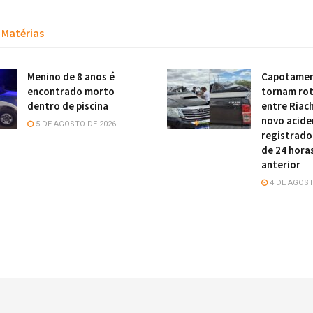
Matérias
Menino de 8 anos é
Capotamen
encontrado morto
tornam rot
dentro de piscina
entre Riach
novo acide
5 DE AGOSTO DE 2026
registrado
de 24 hora
anterior
4 DE AGOST