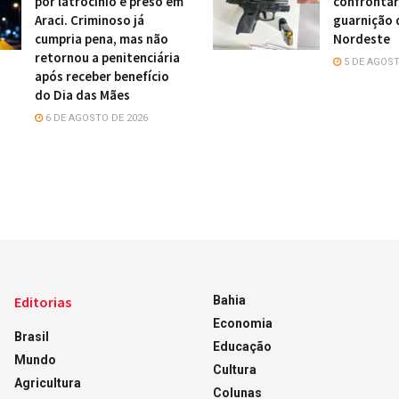
por latrocínio é preso em
confronta
Araci. Criminoso já
guarnição 
cumpria pena, mas não
Nordeste
retornou a penitenciária
5 DE AGOST
após receber benefício
do Dia das Mães
6 DE AGOSTO DE 2026
Editorias
Bahia
Economia
Brasil
Educação
Mundo
Cultura
Agricultura
Colunas