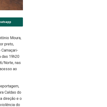
hatsapp
tônio Moura,
or preto,
e Camaçari-
a das 19h20
6/Norte, nas
 acesso ao
reportagem,
ra Caldas do
a direção e o
violência do