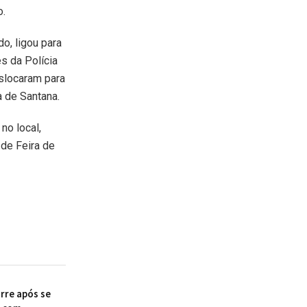
o.
o, ligou para
s da Polícia
eslocaram para
a de Santana.
no local,
de Feira de
re após se