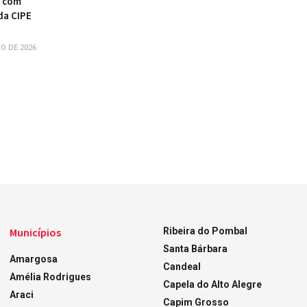
r com
da CIPE
O DE 2026
Municípios
Ribeira do Pombal
Santa Bárbara
Amargosa
Candeal
Amélia Rodrigues
Capela do Alto Alegre
Araci
Capim Grosso