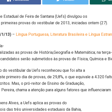
e Estadual de Feira de Santana (Uefs) divulgou os
 primeiras provas do vestibular de 2013, iniciadas ontem (27).
/1/13)
–
Língua Portuguesa, Literatura Brasileira e Língua Estra
a-
ealizadas as provas de História,Geografia e Matemática; na terça-f
s candidatos serão submetidos às provas de Física, Química e Bi
 do vestibular da Uefs reconheceu que foi alta a
te primeiro dia de provas, de 29,8%, o que equivale a 4.320 falt
critos. Mas, o pró-reitor de Ensino de Graduação,
Pereira, chama a atenção para alguns fatores que influenciaram 
ens Alves, a Uefs aplica as provas do
ois das três universidades estaduais da Bahia,