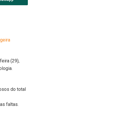
ngeira
eira (29),
ologia.
osos do total
as faltas.