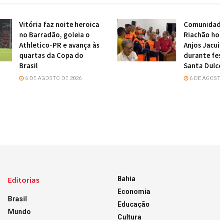
Vitória faz noite heroica
Comunidade
no Barradão, goleia o
Riachão h
Athletico-PR e avança às
Anjos Jacu
quartas da Copa do
durante fe
Brasil
Santa Dulc
6 DE AGOSTO DE 2026
6 DE AGOST
Editorias
Bahia
Economia
Brasil
Educação
Mundo
Cultura