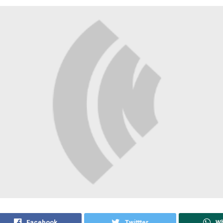
Facebook
Twittter
W