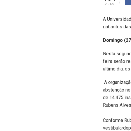
VIRAM
A Universidad
gabaritos das
Domingo (27
Nesta segund
feira serão r
ultimo dia, o
A organização
abstenção nes
de 14.475 ins
Rubens Alves 
Conforme Rub
vestibulardep