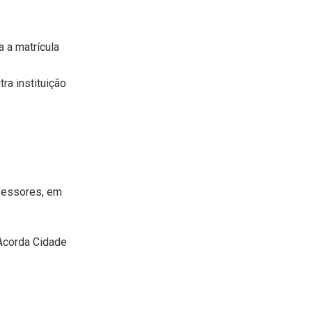
a a matrícula
ra instituição
ofessores, em
Acorda Cidade