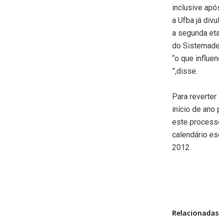
inclusive apó
a Ufba já div
a segunda eta
do Sistemade 
“o que influe
”,disse.
Para reverter 
início de ano
este processo
calendário es
2012.
Relacionadas