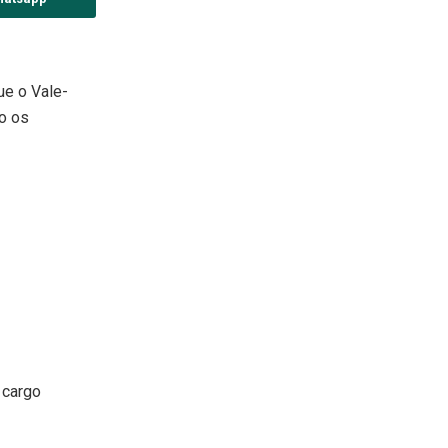
ue o Vale-
ão os
 cargo