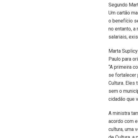
Segundo Marta
Um cartão mag
o benefício s
no entanto, a
salariais, e
Marta Suplicy
Paulo para or
“A primeira c
se fortalecer
Cultura. Eles
sem o municíp
cidadão que v
A ministra ta
acordo com el
cultura, uma 
de Cultura, a