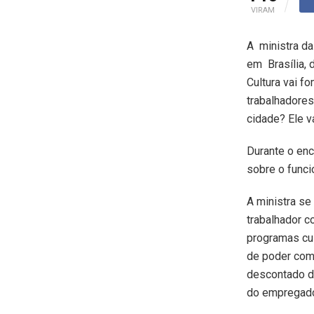
VIRAM
A ministra da 
em Brasília, 
Cultura vai f
trabalhadores
cidade? Ele v
Durante o enc
sobre o funci
A ministra se
trabalhador c
programas cul
de poder comp
descontado de
do empregado