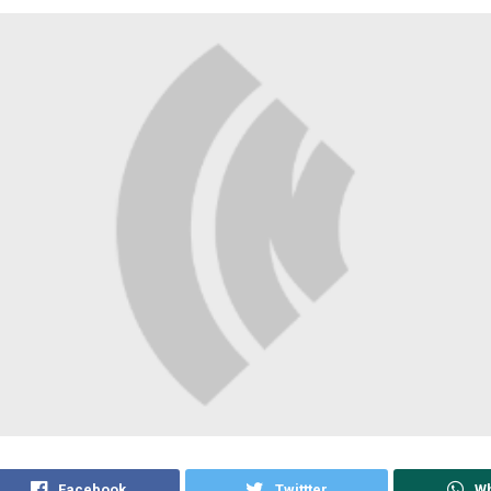
Facebook
Twittter
W