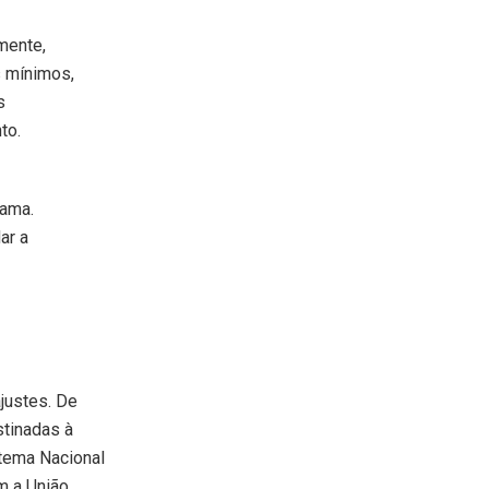
mente,
s mínimos,
s
to.
rama.
ar a
justes. De
stinadas à
stema Nacional
m a União,