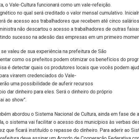
, o Vale-Cultura funcionará como um vale-refeição.
nético no qual será creditado o valor mensal cumulativo. Inicial
erá de acesso aos trabalhadores que recebem até cinco salário
 ministra não descartou o acesso a trabalhadores de outras faixa
xistindo sucesso na adesão das empresas em um primeiro momen
 se valeu de sua experiência na prefeitura de São
ientar como os prefeitos podem otimizar os benefícios do prog
oisa é detectar quais os produtores locais que vocês podem ajud
 para virarem credenciados do Vale-
 terão uma possibilidade de auferir recursos
io dar dinheiro para eles. Será o dinheiro do próprio
ai ao show”.
mbém abordou o Sistema Nacional de Cultura, ainda em fase de a
a, o sistema vai facilitar o acesso dos municípios às verbas de
vez que ficará instituído o repasse do dinheiro. Para aderir ao Si
 prefeitura deve assinar um Acordo de Cooperação Federativa co