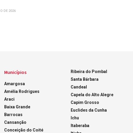
O DE 2026
Municípios
Ribeira do Pombal
Santa Bárbara
Amargosa
Candeal
Amélia Rodrigues
Capela do Alto Alegre
Araci
Capim Grosso
Baixa Grande
Euclides da Cunha
Barrocas
Ichu
Cansanção
Itaberaba
Conceição do Coité