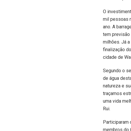
O investimen
mil pessoas n
ano. A barra
tem previsão
milhões. Já a
finalização d
cidade de Wa
Segundo o sec
de água dest
natureza e su
traçamos estr
uma vida melh
Rui.
Participaram 
membros do C