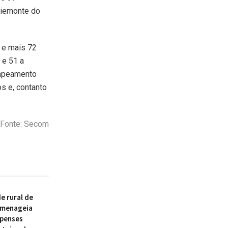
Piemonte do
 e mais 72
 e 51 a
mapeamento
s e, contanto
Fonte: Secom
 rural de
omenageia
ipenses