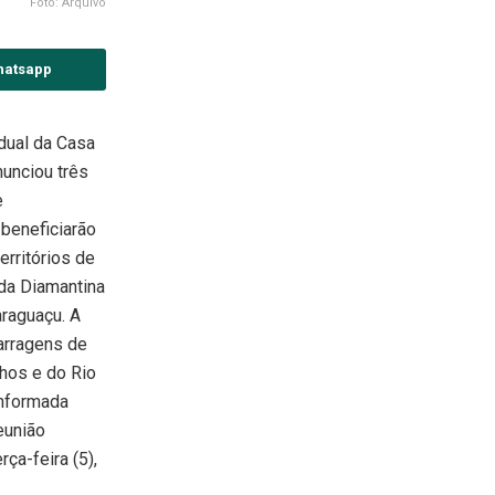
Foto: Arquivo
hatsapp
dual da Casa
anunciou três
e
beneficiarão
erritórios de
da Diamantina
raguaçu. A
arragens de
hos e do Rio
informada
eunião
ça-feira (5),