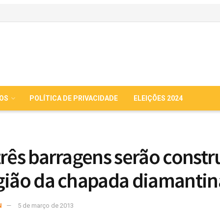
IOS
POLÍTICA DE PRIVACIDADE
ELEIÇÕES 2024
três barragens serão constr
gião da chapada diamantin
N
5 de março de 2013