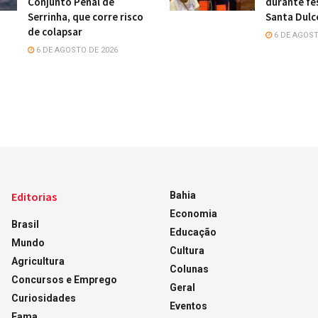
Conjunto Penal de
durante fe
Serrinha, que corre risco
Santa Dulc
de colapsar
6 DE AGOST
6 DE AGOSTO DE 2026
Editorias
Bahia
Economia
Brasil
Educação
Mundo
Cultura
Agricultura
Colunas
Concursos e Emprego
Geral
Curiosidades
Eventos
Fama