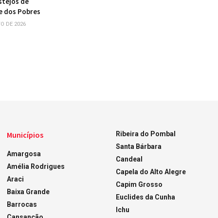
stejos de
e dos Pobres
O DE 2026
Municípios
Ribeira do Pombal
Santa Bárbara
Amargosa
Candeal
Amélia Rodrigues
Capela do Alto Alegre
Araci
Capim Grosso
Baixa Grande
Euclides da Cunha
Barrocas
Ichu
Cansanção