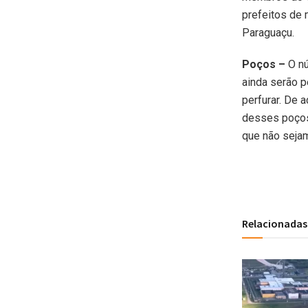
prefeitos de 
Paraguaçu.
Poços –
O n
ainda serão 
perfurar. De 
desses poços
que não sejam
Relacionadas