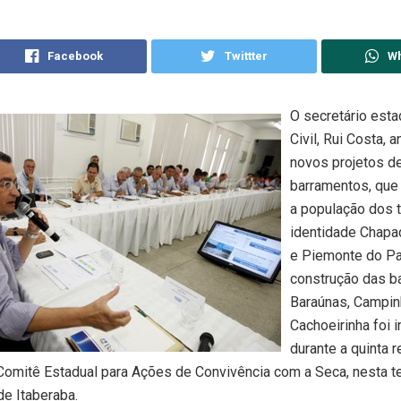
Facebook
Twittter
W
O secretário esta
Civil, Rui Costa, 
novos projetos d
barramentos, que 
a população dos t
identidade Chapa
e Piemonte do Pa
construção das b
Baraúnas, Campin
Cachoeirinha foi 
durante a quinta r
 Comitê Estadual para Ações de Convivência com a Seca, nesta ter
de Itaberaba.