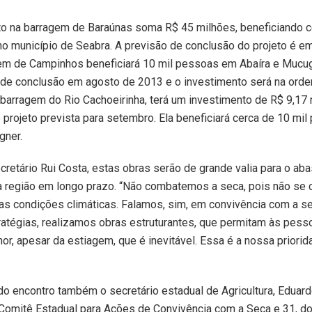
to na barragem de Baraúnas soma R$ 45 milhões, beneficiando c
o município de Seabra. A previsão de conclusão do projeto é em
gem de Campinhos beneficiará 10 mil pessoas em Abaíra e Mucug
 de conclusão em agosto de 2013 e o investimento será na ord
 barragem do Rio Cachoeirinha, terá um investimento de R$ 9,17
o projeto prevista para setembro. Ela beneficiará cerca de 10 mi
gner.
retário Rui Costa, estas obras serão de grande valia para o ab
a região em longo prazo. “Não combatemos a seca, pois não se
as condições climáticas. Falamos, sim, em convivência com a s
atégias, realizamos obras estruturantes, que permitam às pess
or, apesar da estiagem, que é inevitável. Essa é a nossa priorid
do encontro também o secretário estadual de Agricultura, Eduard
omitê Estadual para Ações de Convivência com a Seca e 31, d