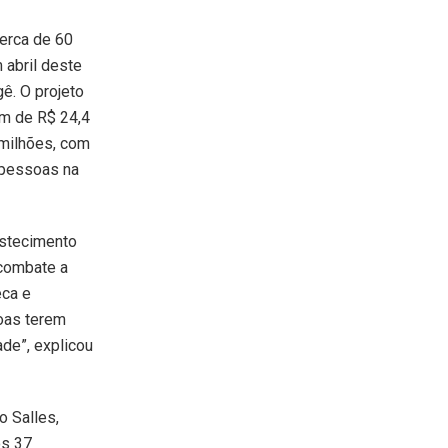
erca de 60
 abril deste
ê. O projeto
em de R$ 24,4
 milhões, com
l pessoas na
astecimento
 combate a
eca e
oas terem
ade”, explicou
o Salles,
os 37