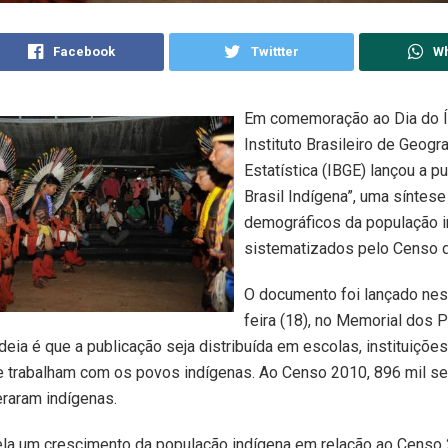
Facebook
Twittter
W
Em comemoração ao Dia do Í
Instituto Brasileiro de Geogra
Estatística (IBGE) lançou a p
Brasil Indígena”, uma síntes
demográficos da população 
sistematizados pelo Censo 
O documento foi lançado nest
feira (18), no Memorial dos 
ideia é que a publicação seja distribuída em escolas, instituiçõe
e trabalham com os povos indígenas. Ao Censo 2010, 896 mil se
raram indígenas.
ela um crescimento da população indígena em relação ao Censo