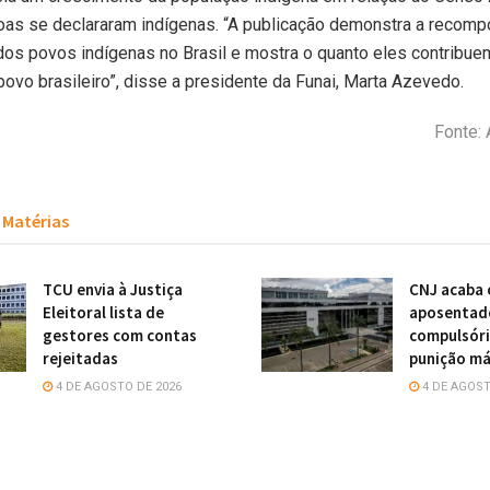
oas se declararam indígenas. “A publicação demonstra a recomp
os povos indígenas no Brasil e mostra o quanto eles contribue
ovo brasileiro”, disse a presidente da Funai, Marta Azevedo.
Fonte: 
Matérias
TCU envia à Justiça
CNJ acaba
Eleitoral lista de
aposentad
gestores com contas
compulsór
rejeitadas
punição má
4 DE AGOSTO DE 2026
4 DE AGOST