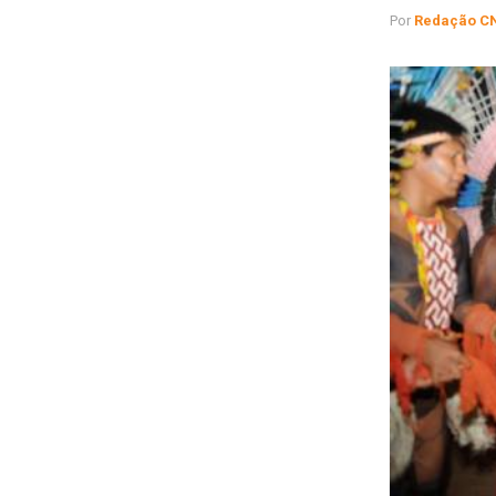
Por
Redação C