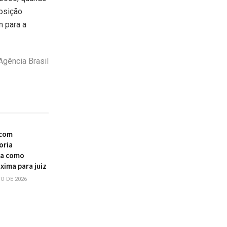
osição
m para a
Agência Brasil
 com
oria
ia como
xima para juiz
O DE 2026