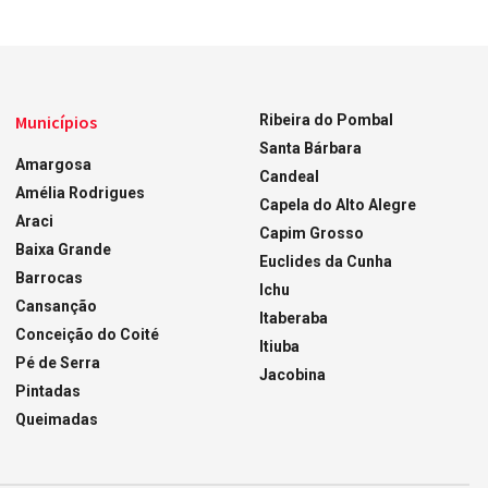
Municípios
Ribeira do Pombal
Santa Bárbara
Amargosa
Candeal
Amélia Rodrigues
Capela do Alto Alegre
Araci
Capim Grosso
Baixa Grande
Euclides da Cunha
Barrocas
Ichu
Cansanção
Itaberaba
Conceição do Coité
Itiuba
Pé de Serra
Jacobina
Pintadas
Queimadas