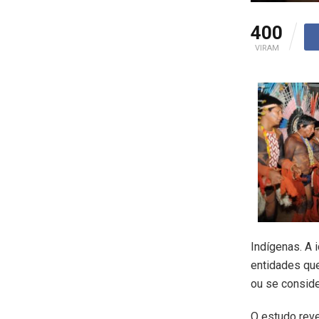
400
VIRAM
Indígenas. A 
entidades qu
ou se conside
O estudo rev