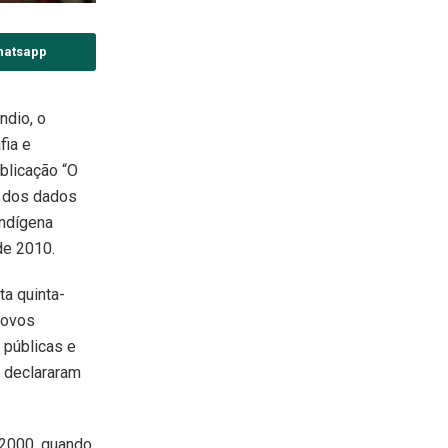
hatsapp
ndio, o
fia e
ublicação “O
e dos dados
indígena
de 2010.
a quinta-
Povos
s públicas e
 declararam
 2000, quando