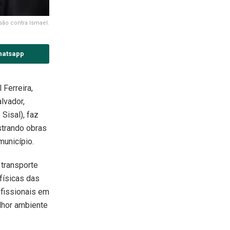
são contra Ismael.
hatsapp
Ferreira,
lvador,
Sisal), faz
strando obras
município.
 transporte
físicas das
ofissionais em
hor ambiente