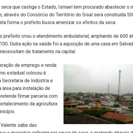
 seca que castiga o Estado, Ismael tem procurado abastecer o 
e, através do Consórcio do Território do Sisal será construída 50
sta forma o prefeito busca amenizar os efeitos da seca.
o prefeito criou o atendimento ambulatorial, ampliando de 600 
2.100. Outra ação na saúde foi a aquisição de uma casa em Salvad
ecessitam de tratamento na capital.
eração de emprego e renda
rno estadual colocou à
 Secretaria de Indústria e
área para instalação de
 pretende firmar parceria com
ortalecimento da agricultura
nicípio.
 Valente sabe das
que o município enfrenta por causa da seca, e pretende através 