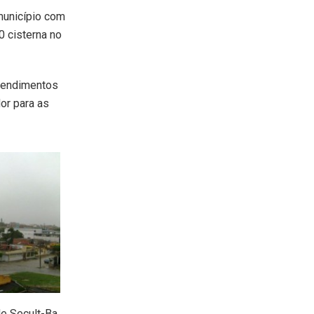
município com
0 cisterna no
atendimentos
or para as
de Secult-Ba