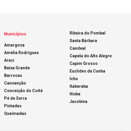
Municípios
Ribeira do Pombal
Santa Bárbara
Amargosa
Candeal
Amélia Rodrigues
Capela do Alto Alegre
Araci
Capim Grosso
Baixa Grande
Euclides da Cunha
Barrocas
Ichu
Cansanção
Itaberaba
Conceição do Coité
Itiuba
Pé de Serra
Jacobina
Pintadas
Queimadas