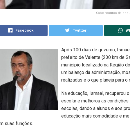
Cabe recurso da deci
Facebook
Twittter
W
Após 100 dias de governo, Ismael 
prefeito de Valente (230 km de Sa
município localizado na Região do 
um balanço da administração, mo
realizadas e o que planeja para o 
Na educação, Ismael, recuperou o
escolar e melhorou as condições 
escolas, dando a alunos e aos pr
educação mais comodidade e mel
em suas funções.