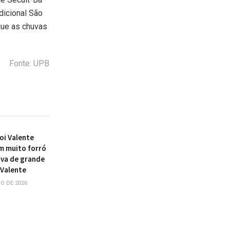
adicional São
que as chuvas
Fonte: UPB
oi Valente
m muito forró
iva de grande
 Valente
O DE 2026