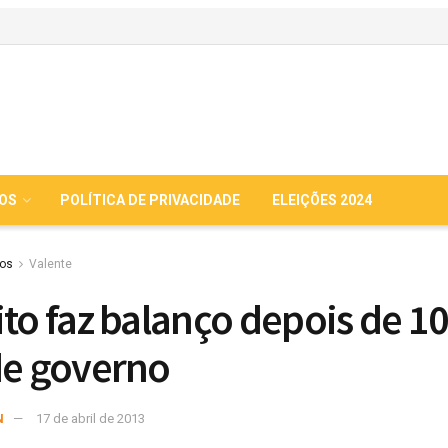
IOS
POLÍTICA DE PRIVACIDADE
ELEIÇÕES 2024
ios
Valente
ito faz balanço depois de 1
de governo
N
17 de abril de 2013