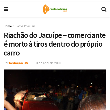
Home
Fatos Policiais
Riachão do Jacuípe – comerciante
é morto à tiros dentro do próprio
carro
Por
Redação CN
3 de abril de 2013