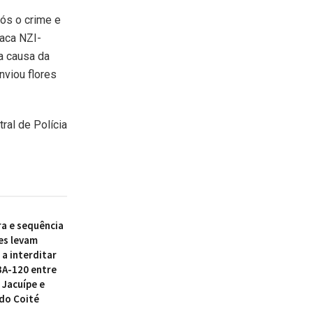
ós o crime e
laca NZI-
a causa da
nviou flores
ral de Polícia
ra e sequência
es levam
a interditar
BA-120 entre
 Jacuípe e
do Coité