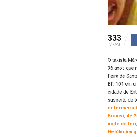
333
VIRAM
O taxista Már
36 anos que m
Feira de Sant
BR-101 em um
cidade de Entr
suspeito de 
enfermeira 
Branco, de 2
noite de terç
Getúlio Varg