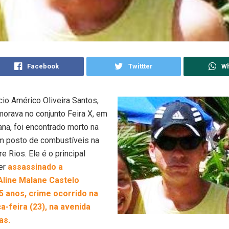
Facebook
Twittter
W
cio Américo Oliveira Santos,
orava no conjunto Feira X, em
ana, foi encontrado morto na
 posto de combustíveis na
e Rios. Ele é o principal
ter
assassinado a
Aline Malane Castelo
5 anos, crime ocorrido na
a-feira (23), na avenida
as.