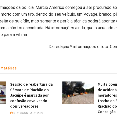
rmações da polícia, Márcio Américo começou a ser procurado ap
o morto com um tiro, dentro do seu veículo, um Voyage, branco, p
eita de suicídio, mas somente a perícia técnica poderá apontar 
 arma não foi encontrada. Há informações ainda, que o acusado e
e para a vítima.
Da redação * informações e foto: Cent
Matérias
Sessão de reabertura da
Muita poei
Câmara de Riachão do
de acident
Jacuípe é marcada por
moradores 
confusão envolvendo
trecho da 
dois vereadores
Riachão do
Conceição 
6 DE AGOSTO DE 2026