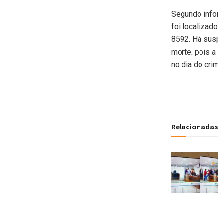
Segundo info
foi localizad
8592. Há susp
morte, pois a
no dia do crim
Relacionadas