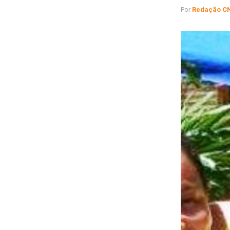
Por
Redação C