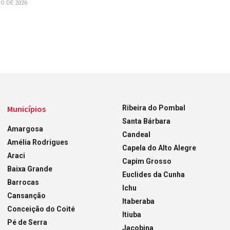
O DE 2026
Municípios
Ribeira do Pombal
Santa Bárbara
Amargosa
Candeal
Amélia Rodrigues
Capela do Alto Alegre
Araci
Capim Grosso
Baixa Grande
Euclides da Cunha
Barrocas
Ichu
Cansanção
Itaberaba
Conceição do Coité
Itiuba
Pé de Serra
Jacobina