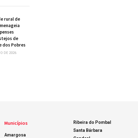
 rural de
omenageia
ipenses
stejos de
e dos Pobres
O DE 2026
Municípios
Ribeira do Pombal
Santa Bárbara
Amargosa