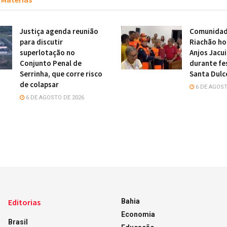
Justiça agenda reunião
Comunidade
para discutir
Riachão h
superlotação no
Anjos Jacu
Conjunto Penal de
durante fe
Serrinha, que corre risco
Santa Dulc
de colapsar
6 DE AGOST
6 DE AGOSTO DE 2026
Editorias
Bahia
Economia
Brasil