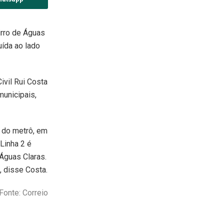
irro de Águas
uída ao lado
ivil Rui Costa
municipais,
2 do metrô, em
 Linha 2 é
Águas Claras.
, disse Costa.
Fonte: Correio