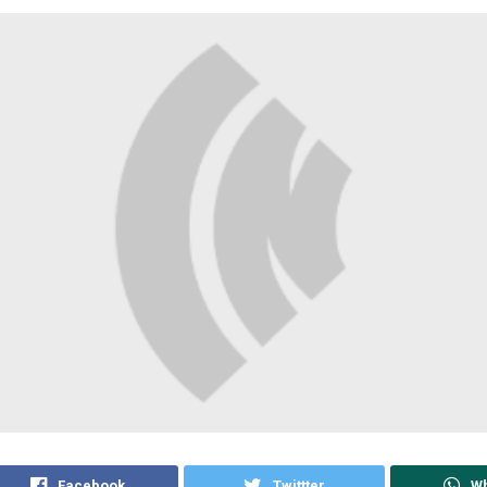
Facebook
Twittter
W