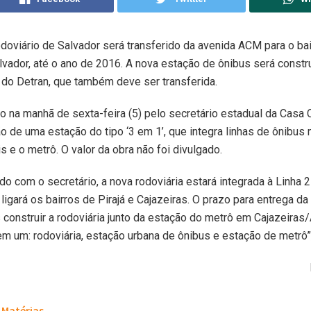
doviário de Salvador será transferido da avenida ACM para o ba
lvador, até o ano de 2016. A nova estação de ônibus será constr
do Detran, que também deve ser transferida.
to na manhã de sexta-feira (5) pelo secretário estadual da Casa C
ão de uma estação do tipo ‘3 em 1’, que integra linhas de ônibus 
is e o metrô. O valor da obra não foi divulgado.
do com o secretário, a nova rodoviária estará integrada à Linha 
ligará os bairros de Pirajá e Cajazeiras. O prazo para entrega da
construir a rodoviária junto da estação do metrô em Cajazeiras/
em um: rodoviária, estação urbana de ônibus e estação de metrô”
Matérias