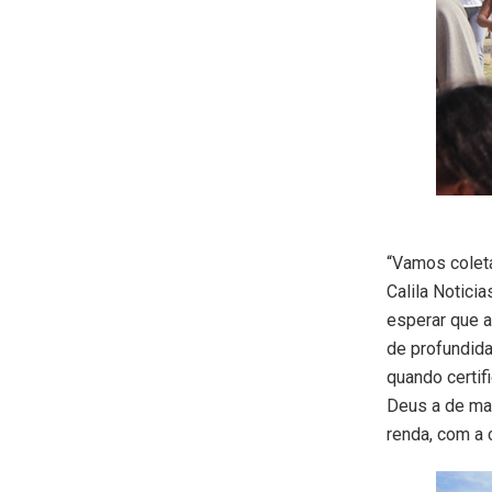
“Vamos coleta
Calila Notici
esperar que 
de profundid
quando certif
Deus a de man
renda, com a 