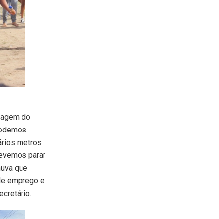
rtagem do
 podemos
ários metros
devemos parar
huva que
 de emprego e
ecretário.