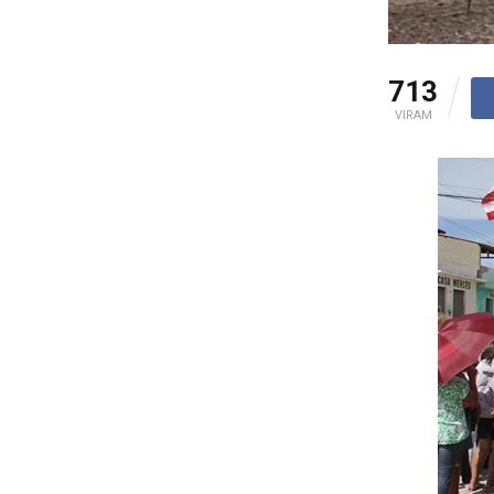
713
VIRAM