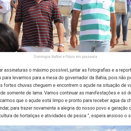
Domingos Nafitel e Flávio em passeata
r assinaturas o máximo possível, juntar as fotografias e a repo
as para levarmos para a mesa do governador da Bahia, pois não
as fortes chuvas cheguem e encontrem o açude na situação de v
ade somente de lama. Vamos continuar as manifestações e só 
icarmos que o açude está limpo e pronto para receber agua da c
dar, para trazer novamente a alegria do nosso povo e geração
cultura de hortaliças e atividades de pesca ”, espera ansioso o s