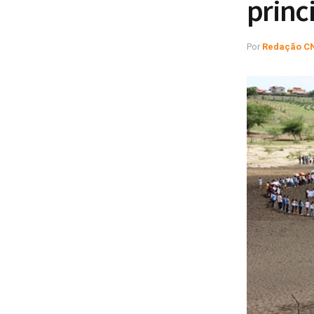
princ
Por
Redação C