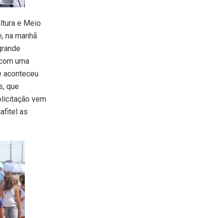
ultura e Meio
e, na manhã
grande
s com uma
e aconteceu
s, que
licitação vem
fitel as