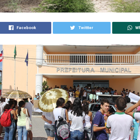
Facebook
Twittter
W