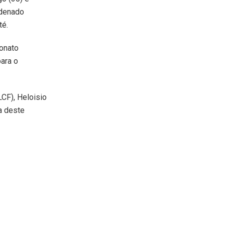
rdenado
té.
onato
para o
LCF), Heloisio
da deste