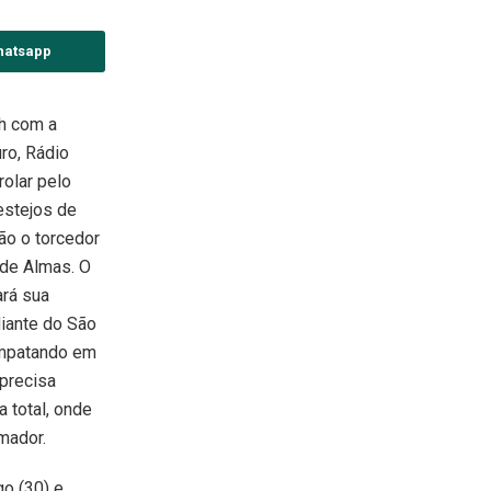
hatsapp
5h com a
ro, Rádio
rolar pelo
estejos de
ão o torcedor
 de Almas. O
ará sua
diante do São
empatando em
 precisa
 total, onde
mador.
go (30) e