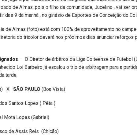
oado de Almas, pois o filho da comunidade, Jucelino , vai ser o
tir das 9 da manhã , no ginásio de Esportes de Conceição do Coi
hia de Almas (foto) está com 100% de aproveitamento no campe
diretoria do tricolor deverá nos próximos dias anunciar reforços 
signados
– O Diretor de árbitros da Liga Coiteense de Futebol (
nhecido Loi Barbeiro já escalou o trio de arbitragem para a parti
da tarde;
as) X
SÃO PAULO
(Boa Vista)
dos Santos Lopes ( Pêta )
el Mota Lopes (Gabriel)
sco de Assis Reis (Chicão)