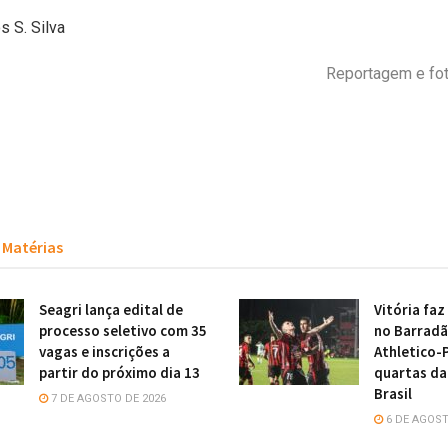
s S. Silva
Reportagem e foto
Matérias
Seagri lança edital de
Vitória faz
processo seletivo com 35
no Barradã
vagas e inscrições a
Athletico-
partir do próximo dia 13
quartas da
Brasil
7 DE AGOSTO DE 2026
6 DE AGOST