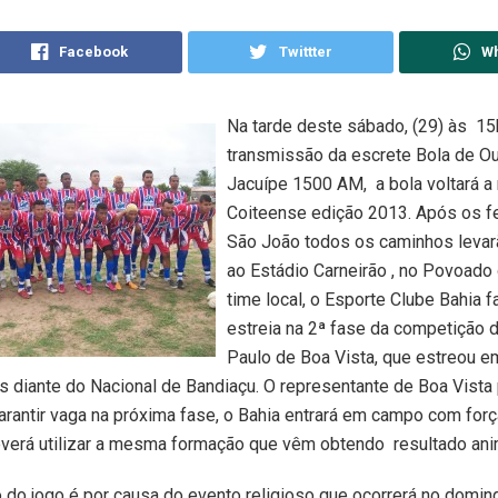
Facebook
Twittter
W
Na tarde deste sábado, (29) às 1
transmissão da escrete Bola de Ou
Jacuípe 1500 AM, a bola voltará a 
Coiteense edição 2013. Após os f
São João todos os caminhos levar
ao Estádio Carneirão , no Povoado
time local, o Esporte Clube Bahia f
estreia na 2ª fase da competição 
Paulo de Boa Vista, que estreou 
 diante do Nacional de Bandiaçu. O representante de Boa Vista
arantir vaga na próxima fase, o Bahia entrará em campo com força
everá utilizar a mesma formação que vêm obtendo resultado ani
 do jogo é por causa do evento religioso que ocorrerá no domin