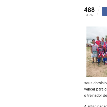
488
VIRAM
seus domínios
vencer para g
o treinador d
A antecipação