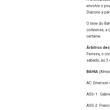
envolve o pov
Diácono a par
O time do Ba
coiteense, a 
certame.
Árbitros de
Ferreira, o co
sábado, às 3 
BAHIA
(Alm
AC: Emerson 
ASS-1 : Gabri
ASS-2: Franci