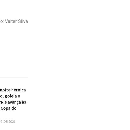
: Valter Silva
 noite heroica
o, goleia o
PR e avança às
 Copa do
O DE 2026