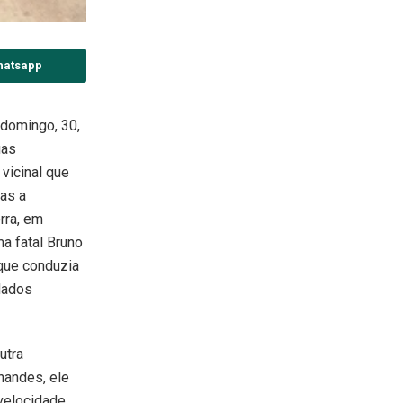
hatsapp
 domingo, 30,
uas
vicinal que
as a
rra, em
ma fatal Bruno
que conduzia
dados
utra
nandes, ele
 velocidade