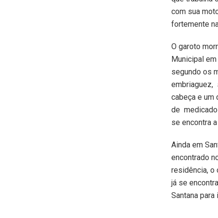
com sua moto
fortemente n
O garoto morr
Municipal em 
segundo os m
embriaguez, 
cabeça e um 
de medicado 
se encontra a
Ainda em Sant
encontrado no
residência, o
já se encontr
Santana para i