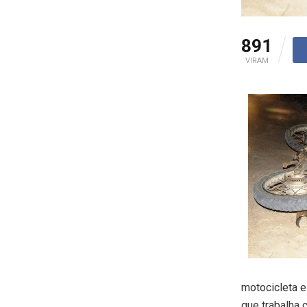
891
VIRAM
motocicleta e
que trabalha 