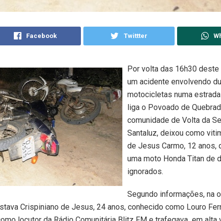
Facebook
Twittter
W
Por volta das 16h30 deste
um acidente envolvendo d
motocicletas numa estrada 
liga o Povoado de Quebrad
comunidade de Volta da Se
Santaluz, deixou como viti
de Jesus Carmo, 12 anos, 
uma moto Honda Titan de 
ignorados.
Segundo informações, na o
stava Crispiniano de Jesus, 24 anos, conhecido como Louro Fer
como locutor da Rádio Comunitária Blitz FM e trafegava em alta