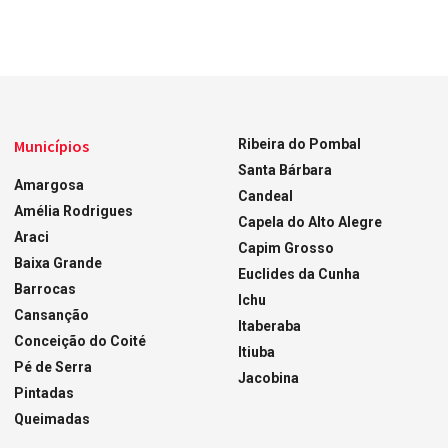
Municípios
Ribeira do Pombal
Santa Bárbara
Amargosa
Candeal
Amélia Rodrigues
Capela do Alto Alegre
Araci
Capim Grosso
Baixa Grande
Euclides da Cunha
Barrocas
Ichu
Cansanção
Itaberaba
Conceição do Coité
Itiuba
Pé de Serra
Jacobina
Pintadas
Queimadas