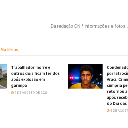
Da redação CN * informações e fotos:
Matérias
Trabalhador morre e
Condenado
outros dois ficam feridos
por latrocí
após explosão em
Araci. Crim
garimpo
cumpria pe
retornou a
7 DE AGOSTO DE 2026
após receb
do Dia das
6 DE AGOST