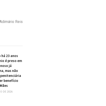
 Adimário Reis
 há 23 anos
nio é preso em
inoso já
na, mas não
 penitenciária
er benefício
 Mães
O DE 2026