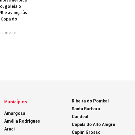
o, goleia o
PR e avança às
 Copa do
O DE 2026
Municípios
Ribeira do Pombal
Santa Bárbara
Amargosa
Candeal
Amélia Rodrigues
Capela do Alto Alegre
Araci
Capim Grosso