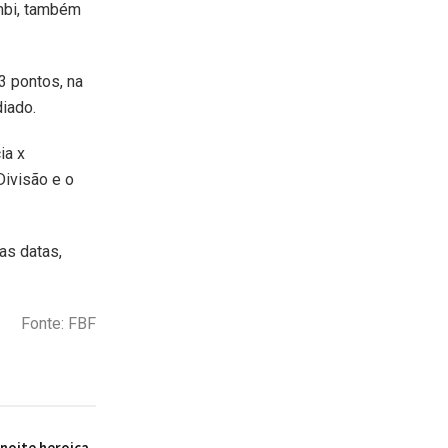
mbi, também
3 pontos, na
diado.
ia x
ivisão e o
as datas,
Fonte: FBF
 noite heroica