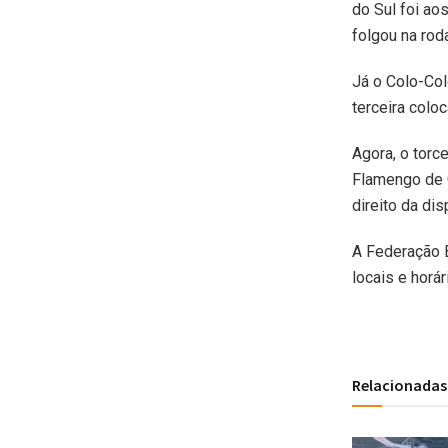
do Sul foi a
folgou na rod
Já o Colo-Col
terceira colo
Agora, o torc
Flamengo de 
direito da di
A Federação B
locais e horá
Relacionadas