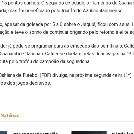
os 15 pontos ganhos. O segundo colocado, o Flamengo de Guana
ada, mas foi beneficiado pelo triunfo do Azulino itabunense.
o, apesar da goleada por 5 a 0 sobre o Jequié, ficou com seus 1
cação e teve o sonho de continuar brigando pelo retorno à elite a
edor já pode se programar para as emoções das semifinais. Galíc
Guanambi e Itabuna x Catuense duelam pelas duas vagas na 1ª D
sputa pelo troféu de campeão da segundona.
ahiana de Futebol (FBF) divulga, na próxima segunda-feira (1º), 
rios dos jogos decisivos.
Matérias
Justiça agenda reunião
Vitória faz