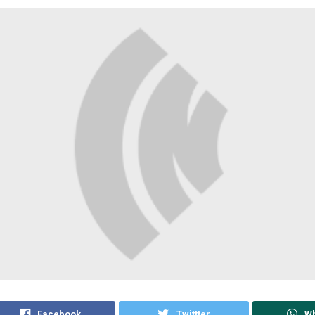
Facebook
Twittter
W