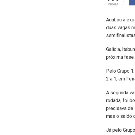
VIRAM
Acabou a expe
duas vagas na
semifinalista
Galícia, Itab
próxima fase.
Pelo Grupo 1,
2 a 1, em Fei
A segunda va
rodada, foi b
precisava de 
mas o saldo d
Já pelo Grupo