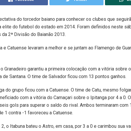
ctativa do torcedor baiano para conhecer os clubes que seguirã
 elite do futebol do estado em 2014. Foram definidos neste sá
s da 2ª Divisão do Baianão 2013.
una e Catuense levaram a melhor e se juntam ao Flamengo de Gua
 o Granadeiro garantiu a primeira colocação com a vitória sobre 
ra de Santana. O time de Salvador ficou com 13 pontos ganhos.
ga do grupo ficou com a Catuense. O time de Catu, mesmo folga
eneficiado com a vitória do Camaçari sobre o Ipitanga por 4 a 0.
seis gols para superar o saldo do rival. Ambos terminaram com 
e 1 contra -1 favoreceu a Catuense.
 2, o Itabuna bateu o Astro, em casa, por 3 a 0 e carimbou sua v