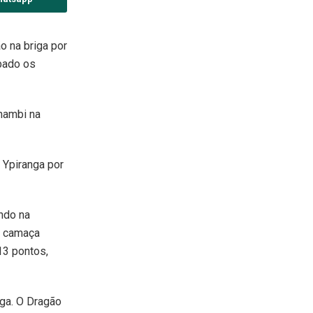
o na briga por
bado os
nambi na
o Ypiranga por
ndo na
 O camaça
13 pontos,
aga. O Dragão