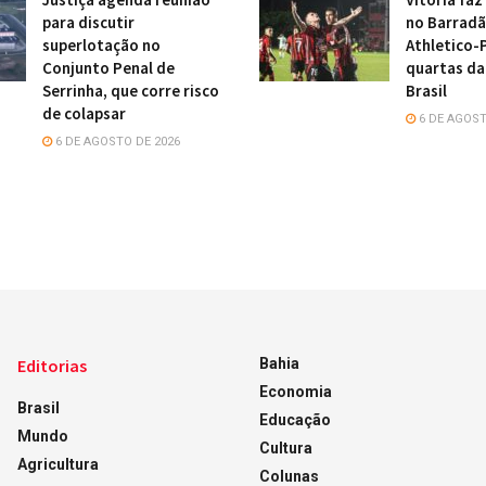
para discutir
no Barradã
superlotação no
Athletico-
Conjunto Penal de
quartas da
Serrinha, que corre risco
Brasil
de colapsar
6 DE AGOST
6 DE AGOSTO DE 2026
Editorias
Bahia
Economia
Brasil
Educação
Mundo
Cultura
Agricultura
Colunas