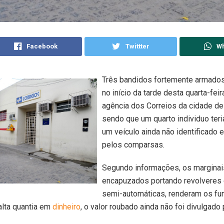
Facebook
Twittter
W
Três bandidos fortemente armado
no início da tarde desta quarta-feir
agência dos Correios da cidade d
sendo que um quarto individuo teri
um veículo ainda não identificado
pelos comparsas.
Segundo informações, os margina
encapuzados portando revolveres 
semi-automáticas, renderam os fun
alta quantia em
dinheiro
, o valor roubado ainda não foi divulgado 