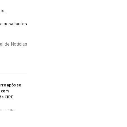
os.
os assaltantes
al de Noticias
re após se
r com
da CIPE
O DE 2026