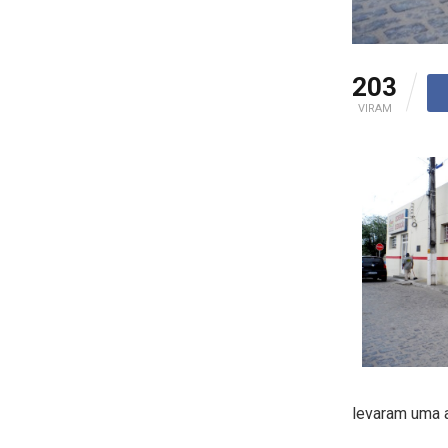
203
VIRAM
levaram uma 