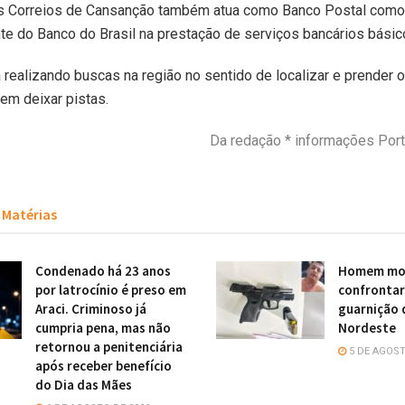
s Correios de Cansanção também atua como Banco Postal como
e do Banco do Brasil na prestação de serviços bancários básic
á realizando buscas na região no sentido de localizar e prender 
em deixar pistas.
Da redação * informações Port
Matérias
Condenado há 23 anos
Homem mor
por latrocínio é preso em
confronta
Araci. Criminoso já
guarnição 
cumpria pena, mas não
Nordeste
retornou a penitenciária
5 DE AGOST
após receber benefício
do Dia das Mães