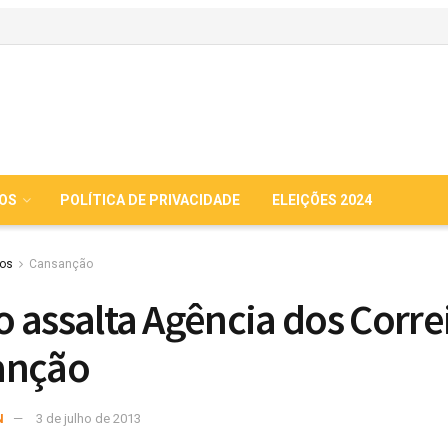
IOS
POLÍTICA DE PRIVACIDADE
ELEIÇÕES 2024
ios
Cansanção
 assalta Agência dos Corre
anção
N
3 de julho de 2013