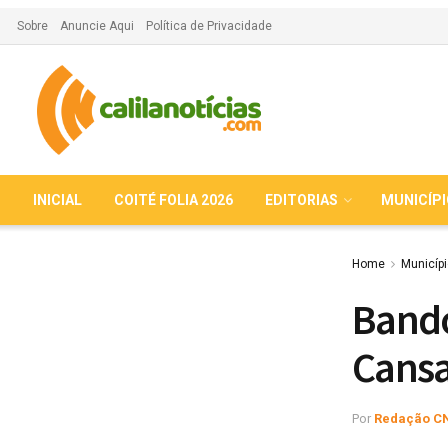
Sobre
Anuncie Aqui
Política de Privacidade
INICIAL
COITÉ FOLIA 2026
EDITORIAS
MUNICÍP
Home
Municíp
Bando
Cans
Por
Redação C