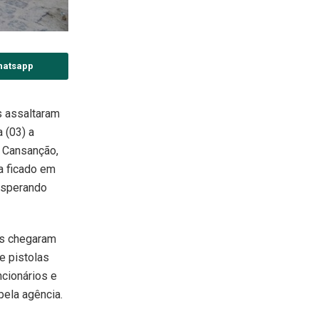
hatsapp
s assaltaram
a (03) a
e Cansanção,
a ficado em
 esperando
is chegaram
e pistolas
cionários e
pela agência.