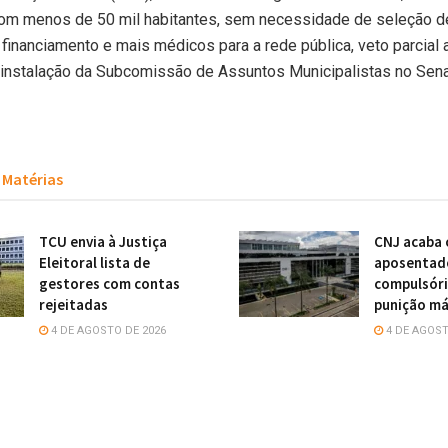
com menos de 50 mil habitantes, sem necessidade de seleção de
 financiamento e mais médicos para a rede pública, veto parcial 
einstalação da Subcomissão de Assuntos Municipalistas no Sen
Matérias
TCU envia à Justiça
CNJ acaba
Eleitoral lista de
aposentad
gestores com contas
compulsór
rejeitadas
punição má
4 DE AGOSTO DE 2026
4 DE AGOST