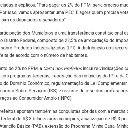
iadas e explicou: “Para pagar os 2% do FPM, seria preciso mud
 Por isso, vamos apresentar uma PEC. E agora quem precisa vota
e sim os deputados e senadores”.
rticipação dos Municípios é uma transferência constitucional d
 o Distrito Federal, composto de 22,5% da arrecadação do Impo
sobre Produtos Industrializados (IPI). A distribuição dos recur
feita de acordo com o número de habitantes.
nto de 2% no FPM, a
Carta dos Prefeitos
inclui reivindicações 
aos programas federais, reposição das renúncias do IPI e da C
ão do Domínio Econômico, regulamentação da Lei Complementar
Imposto Sobre Serviços (ISS) e reajuste do piso dos professore
Preços ao Consumidor Amplo (INPC).
prefeitos apontam também as conquistas obtidas com a marcha 
federal de R$ 3 bilhões aos municípios, atualização de R$ 3 po
Atenção Básica (PAB), extensão do Programa Minha Casa, Minha