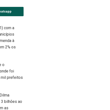
hatsapp
11) com a
nicípios
emenda à
 em 2% os
e o
 onde foi
 mil prefeitos
 Dilma
 3 bilhões ao
am as