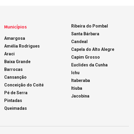
Municípios
Ribeira do Pombal
Santa Bárbara
Amargosa
Candeal
Amélia Rodrigues
Capela do Alto Alegre
Araci
Capim Grosso
Baixa Grande
Euclides da Cunha
Barrocas
Ichu
Cansanção
Itaberaba
Conceição do Coité
Itiuba
Pé de Serra
Jacobina
Pintadas
Queimadas