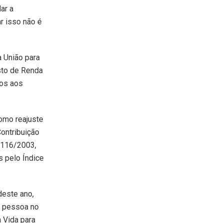
ar a
r isso não é
a União para
sto de Renda
sos aos
como reajuste
ontribuição
 116/2003,
s pelo Índice
deste ano,
r pessoa no
 Vida para