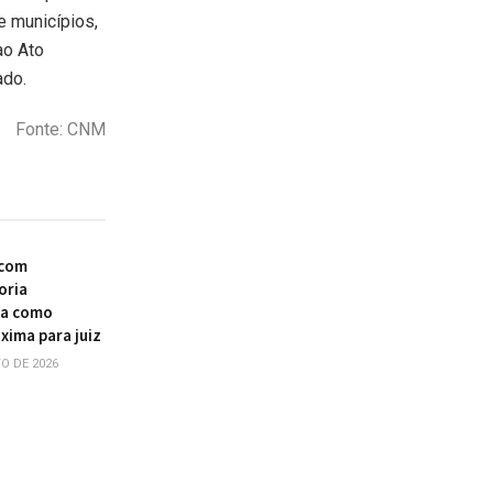
 municípios,
ao Ato
ado.
Fonte: CNM
 com
oria
ia como
xima para juiz
O DE 2026