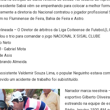
presidente Sabiá vêm se empenhando para colocar a melhor for
emente a diretoria do Nacional contratou o jogador profissional 
no Fluminense de Feira, Bahia de Feira e Astro.
lineada – O Diretor de árbitros da Liga Coiteense de Futebol,(L.C
calou o trio para comandar o jogo NACIONAL X SISAL CLUBE
to Neto
1- Gabriel Mota
de Asis
lbrando Almeida.
 assistente Valdemir Souza Lima, o popular Neguinho estava co
vido um acidente de trabalho foi subistituído.
Narrador marca reestreia 
esportivo Gilberto Oliveira
estreando na equipe de e
Rádio Jacuípe 1500 AM, n