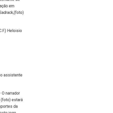
mação em
Sadrack,(foto)
.F.) Heloisio
mo assistente
– O narrador
 (foto) estará
sportes da
este jogo