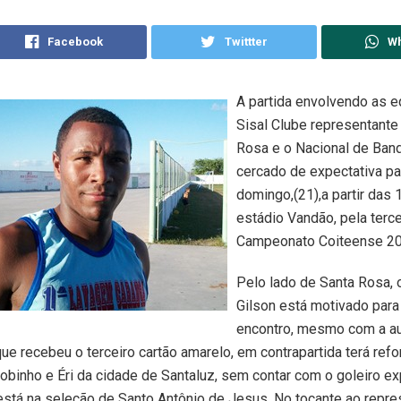
Facebook
Twittter
W
A partida envolvendo as 
Sisal Clube representante
Rosa e o Nacional de Band
cercado de expectativa pa
domingo,(21),a partir das 
estádio Vandão, pela terce
Campeonato Coiteense 20
Pelo lado de Santa Rosa, 
Gilson está motivado para
encontro, mesmo com a a
que recebeu o terceiro cartão amarelo, em contrapartida terá refo
binho e Éri da cidade de Santaluz, sem contar com o goleiro ex
está na seleção de Santo Antônio de Jesus. No tocante ao repre