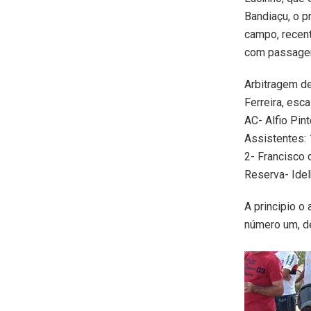
Bandiaçu, o 
campo, recent
com passagem 
Arbitragem de
Ferreira, es
AC- Alfio Pin
Assistentes: 
2- Francisco 
Reserva- Ide
A principio o
número um, de