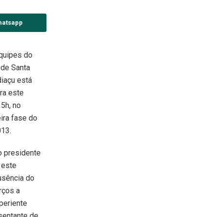
hatsapp
equipes do
 de Santa
iaçu está
ra este
15h, no
ira fase do
13.
o presidente
 este
usência do
rços a
periente
sentante de