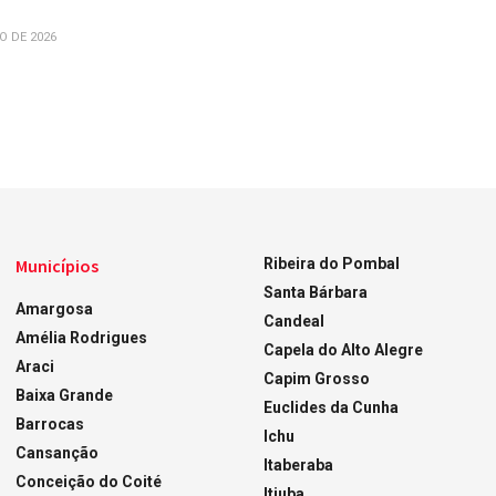
O DE 2026
Municípios
Ribeira do Pombal
Santa Bárbara
Amargosa
Candeal
Amélia Rodrigues
Capela do Alto Alegre
Araci
Capim Grosso
Baixa Grande
Euclides da Cunha
Barrocas
Ichu
Cansanção
Itaberaba
Conceição do Coité
Itiuba