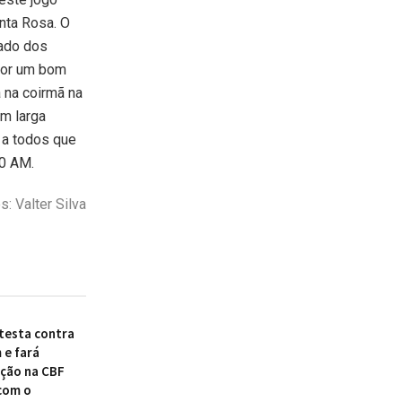
nta Rosa. O
ado dos
por um bom
 na coirmã na
m larga
 a todos que
00 AM.
: Valter Silva
otesta contra
 e fará
ção na CBF
com o