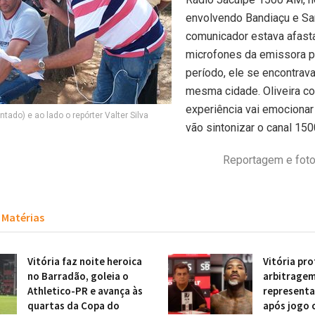
envolvendo Bandiaçu e Sa
comunicador estava afast
microfones da emissora 
período, ele se encontrava
mesma cidade. Oliveira co
experiência vai emocionar
entado) e ao lado o repórter Valter Silva
vão sintonizar o canal 15
Reportagem e fotos
Matérias
Vitória faz noite heroica
Vitória pr
no Barradão, goleia o
arbitragem
Athletico-PR e avança às
representa
quartas da Copa do
após jogo 