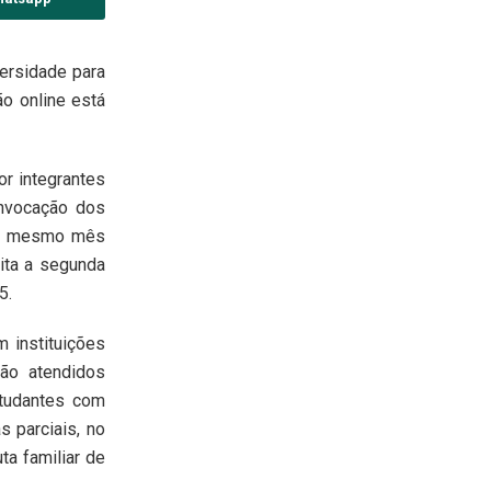
ersidade para
ão online está
or integrantes
onvocação dos
 do mesmo mês
ita a segunda
5.
 instituições
ão atendidos
studantes com
s parciais, no
a familiar de