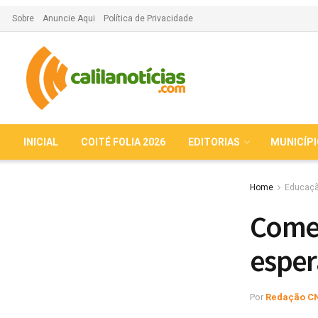
Sobre
Anuncie Aqui
Política de Privacidade
INICIAL
COITÉ FOLIA 2026
EDITORIAS
MUNICÍP
Home
Educaç
Começ
esper
Por
Redação C