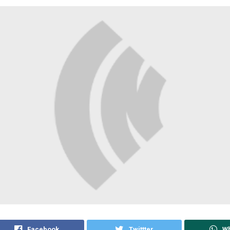
Facebook
Twittter
W