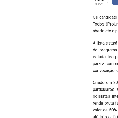
VIRAM
Os candidato
Todos (ProUni
aberta até a 
A lista estar
do programa 
estudantes p
para a compr
convocação. O
Criado em 20
particulare
bolsistas in
renda bruta f
valor de 50%
até três salá