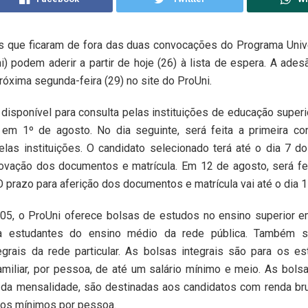
s que ficaram de fora das duas convocações do Programa Univ
) podem aderir a partir de hoje (26) à lista de espera. A ades
próxima segunda-feira (29) no site do ProUni.
á disponível para consulta pelas instituições de educação superi
em 1º de agosto. No dia seguinte, será feita a primeira c
elas instituições. O candidato selecionado terá até o dia 7
ovação dos documentos e matrícula. Em 12 de agosto, será fe
 prazo para aferição dos documentos e matrícula vai até o dia 1
05, o ProUni oferece bolsas de estudos no ensino superior em
s a estudantes do ensino médio da rede pública. Também s
tegrais da rede particular. As bolsas integrais são para os e
amiliar, por pessoa, de até um salário mínimo e meio. As bolsa
 da mensalidade, são destinadas aos candidatos com renda brut
rios mínimos por pessoa.