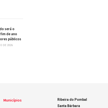
do será o
 fim de ano
dores públicos
O DE 2026
Municípios
Ribeira do Pombal
Santa Bárbara