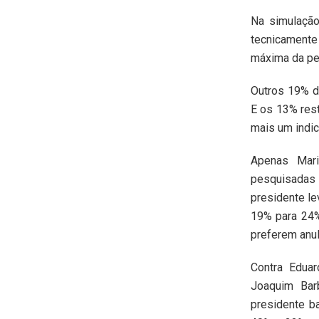
Na simulação
tecnicamente
máxima da pes
Outros 19% d
E os 13% rest
mais um indic
Apenas Mar
pesquisadas
presidente le
19% para 24%
preferem anul
Contra Edua
Joaquim Bar
presidente b