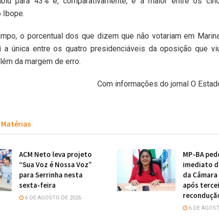
biu para 43% e, comparativamente, é a maior entre os cin
 Ibope.
po, o porcentual dos que dizem que não votariam em Marin
i a única entre os quatro presidenciáveis da oposição que vi
 além da margem de erro.
Com informações do jornal O Estad
Matérias
ACM Neto leva projeto
MP-BA ped
“Sua Voz é Nossa Voz”
imediato d
para Serrinha nesta
da Câmara
sexta-feira
após terce
reconduçã
6 DE AGOSTO DE 2026
6 DE AGOST