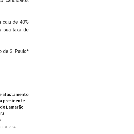
co candidatos
a caiu de 40%
u sua taxa de
o de S. Paulo*
e afastamento
a presidente
 de Lamarão
ira
o
O DE 2026