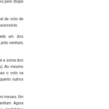
os pelo Ibope
al de voto de
sucessória.
cada um dos
 jeito nenhum,
 é a soma dos
4%). Ao mesmo
mas o voto na
quanto outros
atro meses. Em
nenhum. Agora