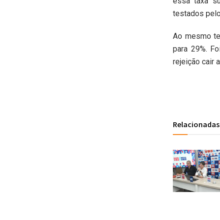
essa taxa su
testados pelo
Ao mesmo tem
para 29%. Fo
rejeição cair
Relacionadas