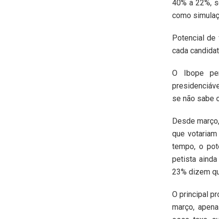
40% a 22%, s
como simulaç
Potencial de
cada candidato
O Ibope pe
presidenciáve
se não sabe 
Desde março,
que votariam
tempo, o pot
petista aind
23% dizem qu
O principal p
março, apena