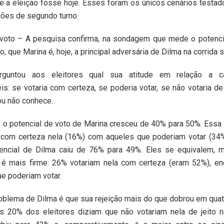
e a eleição fosse hoje. Esses foram os únicos cenários testad
ões de segundo turno.
 voto – A pesquisa confirma, na sondagem que mede o potenci
, que Marina é, hoje, a principal adversária de Dilma na corrida 
rguntou aos eleitores qual sua atitude em relação a 
is: se votaria com certeza, se poderia votar, se não votaria de
ou não conhece.
 o potencial de voto de Marina cresceu de 40% para 50%. Essa
 com certeza nela (16%) com aqueles que poderiam votar (3
encial de Dilma caiu de 76% para 49%. Eles se equivalem, 
a é mais firme: 26% votariam nela com certeza (eram 52%), en
e poderiam votar.
roblema de Dilma é que sua rejeição mais do que dobrou em qu
s 20% dos eleitores diziam que não votariam nela de jeito 