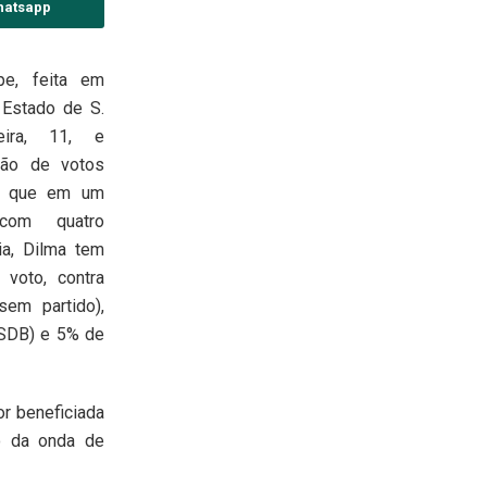
hatsapp
pe, feita em
 Estado de S.
eira, 11, e
ção de votos
ra que em um
 com quatro
ia, Dilma tem
voto, contra
em partido),
SDB) e 5% de
r beneficiada
o da onda de