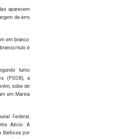
elas aparecem
argem de erro
am em branco.
 branco/nulo é
gundo turno
es (PSDB), a
porém, sobe de
iam em Marina
nal Federal,
tra Aécio. A
a Barbosa por