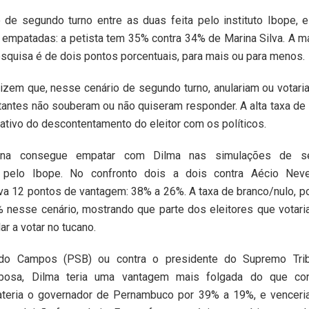
 de segundo turno entre as duas feita pelo instituto Ibope, 
 empatadas: a petista tem 35% contra 34% de Marina Silva. A m
quisa é de dois pontos porcentuais, para mais ou para menos.
izem que, nesse cenário de segundo turno, anulariam ou votari
antes não souberam ou não quiseram responder. A alta taxa de
ativo do descontentamento do eleitor com os políticos.
ina consegue empatar com Dilma nas simulações de se
 pelo Ibope. No confronto dois a dois contra Aécio Nev
va 12 pontos de vantagem: 38% a 26%. A taxa de branco/nulo, 
 nesse cenário, mostrando que parte dos eleitores que votar
ar a votar no tucano.
rdo Campos (PSB) ou contra o presidente do Supremo Tribu
bosa, Dilma teria uma vantagem mais folgada do que con
ateria o governador de Pernambuco por 39% a 19%, e venceri