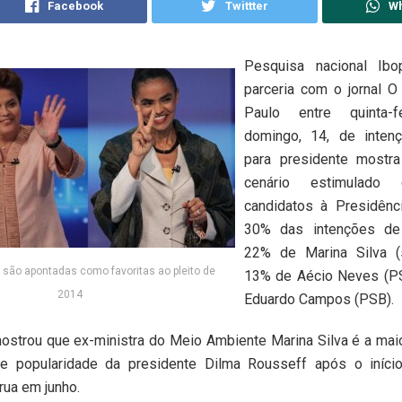
Facebook
Twittter
W
Pesquisa nacional Ibo
parceria com o jornal O
Paulo entre quinta-f
domingo, 14, de inten
para presidente most
cenário estimulado
candidatos à Presidênc
30% das intenções de 
22% de Marina Silva (s
 são apontadas como favoritas ao pleito de
13% de Aécio Neves (P
2014
Eduardo Campos (PSB).
ostrou que ex-ministra do Meio Ambiente Marina Silva é a maio
e popularidade da presidente Dilma Rousseff após o iníci
rua em junho.