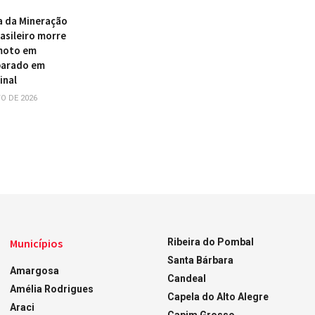
a da Mineração
asileiro morre
 moto em
parado em
inal
O DE 2026
Municípios
Ribeira do Pombal
Santa Bárbara
Amargosa
Candeal
Amélia Rodrigues
Capela do Alto Alegre
Araci
Capim Grosso