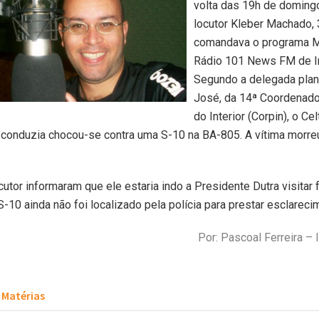
volta das 19h de domingo
locutor Kleber Machado, 
comandava o programa M
Rádio 101 News FM de I
Segundo a delegada plan
José, da 14ª Coordenador
do Interior (Corpin), o Ce
 conduzia chocou-se contra uma S-10 na BA-805. A vítima morre
utor informaram que ele estaria indo a Presidente Dutra visitar f
S-10 ainda não foi localizado pela polícia para prestar esclareci
Por: Pascoal Ferreira – 
Matérias