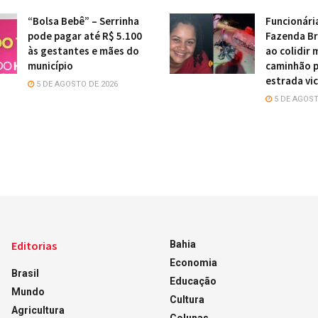
“Bolsa Bebê” – Serrinha
Funcionári
pode pagar até R$ 5.100
Fazenda Br
às gestantes e mães do
ao colidir
município
caminhão 
estrada vic
5 DE AGOSTO DE 2026
5 DE AGOST
Editorias
Bahia
Economia
Brasil
Educação
Mundo
Cultura
Agricultura
Colunas