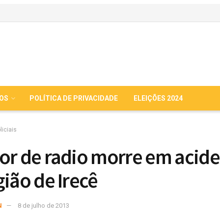
IOS
POLÍTICA DE PRIVACIDADE
ELEIÇÕES 2024
liciais
or de radio morre em acid
gião de Irecê
N
8 de julho de 2013