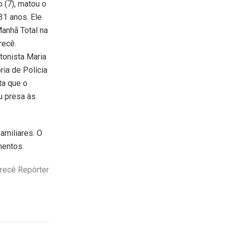
 (7), matou o
31 anos. Ele
anhã Total na
recê.
tonista Maria
ia de Polícia
lta que o
u presa às
amiliares. O
mentos.
Irecê Repórter