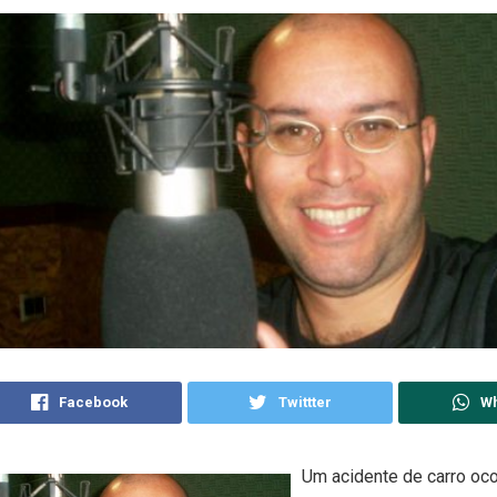
Facebook
Twittter
W
Um acidente de carro oco