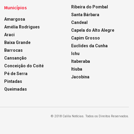
Municípios
Ribeira do Pombal
Santa Bárbara
Amargosa
Candeal
Amélia Rodrigues
Capela do Alto Alegre
Araci
Capim Grosso
Baixa Grande
Euclides da Cunha
Barrocas
Ichu
Cansanção
Itaberaba
Conceição do Coité
Itiuba
Pé de Serra
Jacobina
Pintadas
Queimadas
© 2018 Calila Notícias. Todos os Direitos Reservados.