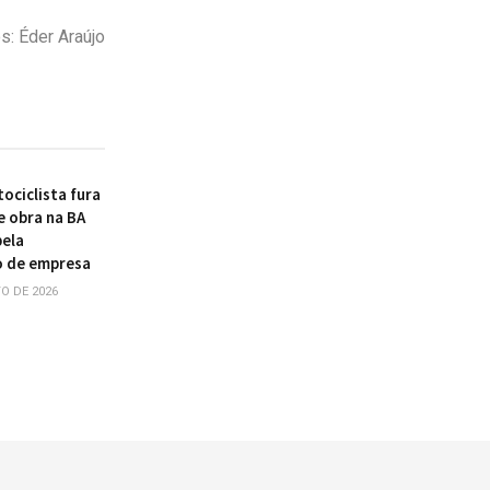
s: Éder Araújo
ociclista fura
e obra na BA
pela
o de empresa
O DE 2026