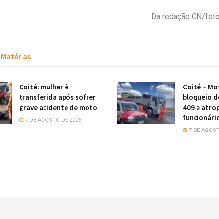
Da redação CN/foto
Matérias
Coité: mulher é
Coité – Mot
transferida após sofrer
bloqueio d
grave acidente de moto
409 e atro
funcionári
7 DE AGOSTO DE 2026
7 DE AGOST