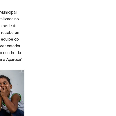
Municipal
calizada no
da sede do
, receberam
a equipe do
presentador
o quadro da
 e Apareça”.